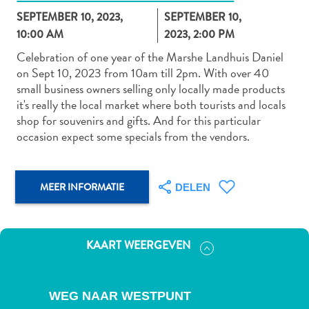
SEPTEMBER 10, 2023,
SEPTEMBER 10,
10:00 AM
2023, 2:00 PM
Celebration of one year of the Marshe Landhuis Daniel
Autoverhuur
on Sept 10, 2023 from 10am till 2pm. With over 40
Bezienswaardigheden
small business owners selling only locally made products
Diversen
it's really the local market where both tourists and locals
Duik-
shop for souvenirs and gifts. And for this particular
en
occasion expect some specials from the vendors.
snorkelplekken
Duikoperators
Eten
MEER INFORMATIE
DELEN
en
drinken
Kunst
KAART WEERGEVEN
en
cultuur
Landactiviteiten
WEG NAAR WESTPUNT
Musea