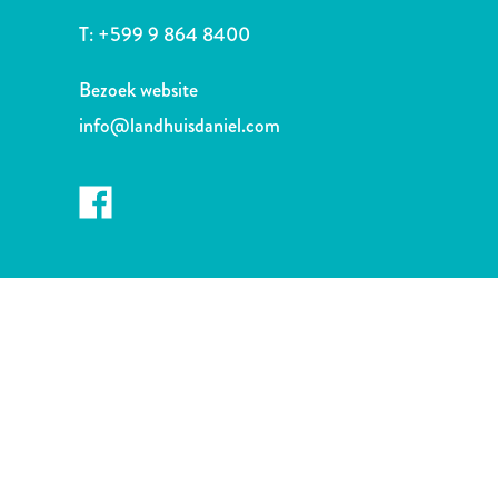
Nachtleven
T:
+599 9 864 8400
en
entertainment
Bezoek website
Natuur
en
info@landhuisdaniel.com
parken
Sauna
en
wellness
Sport
en
golf
Stranden
Taxidiensten
Tours
Wateractiviteiten
Winkelgebieden
Waar