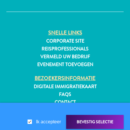
✕
All-
SNELLE LINKS
inclusive
CORPORATE SITE
Appartementen
Hotels
REISPROFESSIONALS
en
VERMELD UW BEDRIJF
Resorts
EVENEMENT TOEVOEGEN
Vakantiewoningen
Plan
BEZOEKERSINFORMATIE
je
DIGITALE IMMIGRATIEKAART
bezoek
FAQS
CONTACT
EVENEMENTEN
ONLINE BROCHURE
BEVESTIG SELECTIE
Ik accepteer