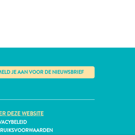
✕
R DEZE WEBSITE
VACYBELEID
BRUIKSVOORWAARDEN