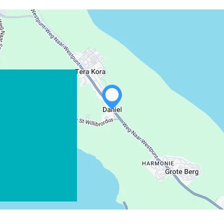
WHATSAPP
FACEBOOK
X
LINK KOPIËREN
E-MAIL
LINK KOPIËREN