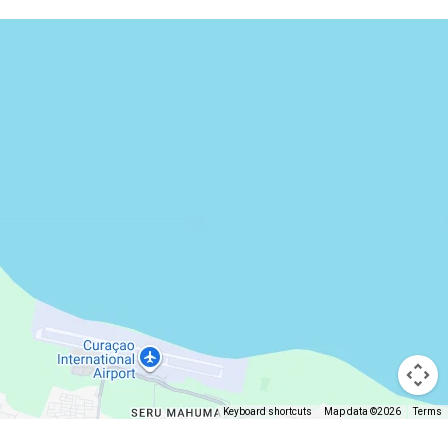
Keyboard shortcuts
Map data ©2026
Terms