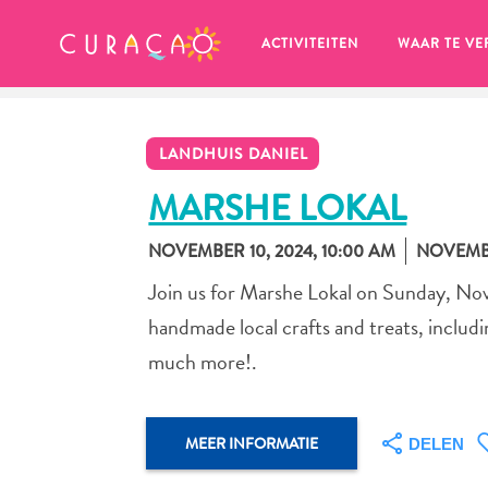
MIJN FAVORIETEN
ACTIVITEITEN
WAAR TE VE
LANDHUIS DANIEL
MARSHE LOKAL
NOVEMBER 10, 2024, 10:00 AM
NOVEMBE
Zo te zien heb je nog geen 
Join us for Marshe Lokal on Sunday, Nov
favoriete plekken opgeslagen.
handmade local crafts and treats, includin
much more!.
Wanneer je iets op wil slaan om later nog eens te bekijk
MEER INFORMATIE
DELEN