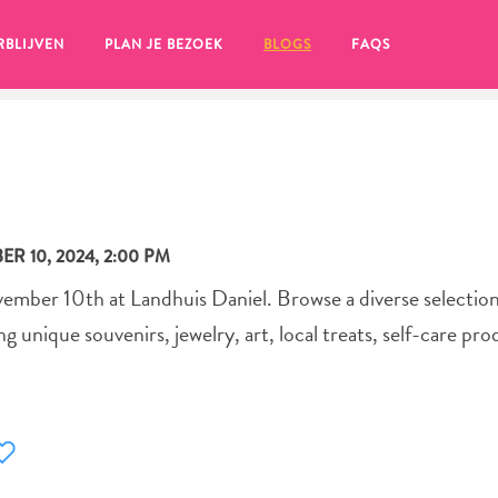
RBLIJVEN
PLAN JE BEZOEK
BLOGS
FAQS
R 10, 2024, 2:00 PM
ember 10th at Landhuis Daniel. Browse a diverse selection
g unique souvenirs, jewelry, art, local treats, self-care pr
en, klik op het