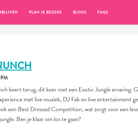
RBLIJVEN
PLAN JE BEZOEK
BLOGS
FAQS
BRUNCH
0 PM
ch keert terug, dit keer met een Exotic Jungle ervaring. 
xperience met live muziek, DJ Fab en live entertainment 
k een Best Dressed Competition, wat zorgt voor een lev
ungle. Ben je klaar om los te gaan?
en, klik op het