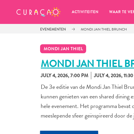
MIJN FAVORIETEN
ACTIVITEITEN
WAAR TE VE
EVENEMENTEN
MONDI JAN THIEL BRUNCH
MONDI JAN THIEL
MONDI JAN THIEL 
JULY 4, 2026, 7:00 PM
JULY 4, 2026, 11:3
Zo te zien heb je nog geen 
favoriete plekken opgeslagen.
De 3e editie van de Mondi Jan Thiel Brun
kunnen genieten van een shared dining e
hele evenement. Het programma bevat oo
meeslepende sfeer geïnspireerd door de j
Wanneer je iets op wil slaan om later nog eens te bekijk