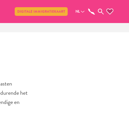
Delen
NL
DIGITALE IMMIGRATIEKAART
Gasten
gedurende het
endige en