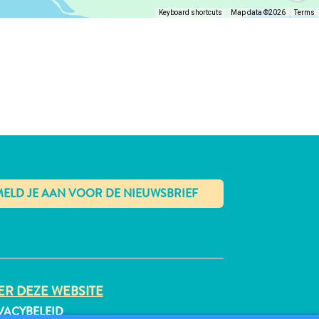
Keyboard shortcuts
Map data ©2026
Terms
✕
R DEZE WEBSITE
VACYBELEID