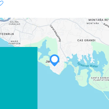
WHATSAPP
FACEBOOK
X
LINK KOPIËREN
E-MAIL
LINK KOPIËREN