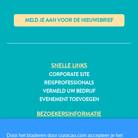
All-
✕
inclusive
Appartementen
Hotels
en
SNELLE LINKS
Resorts
CORPORATE SITE
Vakantiewoningen
Plan
REISPROFESSIONALS
je
VERMELD UW BEDRIJF
bezoek
EVENEMENT TOEVOEGEN
BEZOEKERSINFORMATIE
DIGITALE IMMIGRATIEKAART
FAQS
Door het bladeren door curacao.com accepteer je het