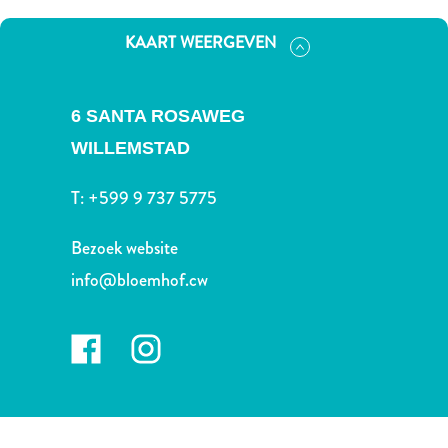
Nachtleven
en
KAART WEERGEVEN
entertainment
Natuur
en
6 SANTA ROSAWEG
parken
WILLEMSTAD
Sauna
en
T:
+599 9 737 5775
wellness
Sport
Bezoek website
en
info@bloemhof.cw
golf
Stranden
Taxidiensten
Tours
Wateractiviteiten
Winkelgebieden
Waar