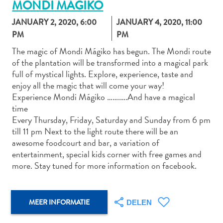
MONDI MÁGIKO
JANUARY 2, 2020, 6:00
JANUARY 4, 2020, 11:00
PM
PM
Autoverhuur
The magic of Mondi Mágiko has begun. The Mondi route
Bezienswaardigheden
of the plantation will be transformed into a magical park
Diversen
full of mystical lights. Explore, experience, taste and
Duik-
enjoy all the magic that will come your way!
en
Experience Mondi Mágiko …….….And have a magical
snorkelplekken
time
Duikoperators
Every Thursday, Friday, Saturday and Sunday from 6 pm
Eten
till 11 pm Next to the light route there will be an
en
awesome foodcourt and bar, a variation of
drinken
entertainment, special kids corner with free games and
more. Stay tuned for more information on facebook.
Kunst
en
cultuur
Landactiviteiten
MEER INFORMATIE
DELEN
Musea