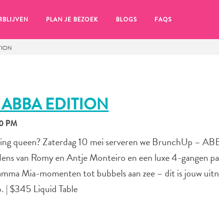
RBLIJVEN
PLAN JE BEZOEK
BLOGS
FAQS
TION
ABBA EDITION
00 PM
ancing queen? Zaterdag 10 mei serveren we BrunchUp – AB
dens van Romy en Antje Monteiro en een luxe 4-gangen p
Mamma Mia-momenten tot bubbels aan zee – dit is jouw uit
. | $345 Liquid Table
en, klik op het