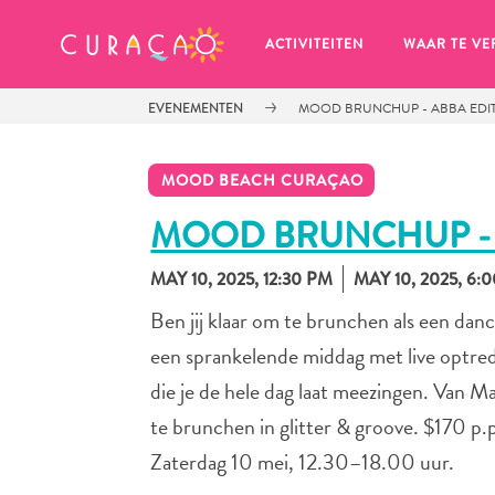
MIJN FAVORIETEN
ACTIVITEITEN
WAAR TE VE
EVENEMENTEN
MOOD BRUNCHUP - ABBA EDI
MOOD BEACH CURAÇAO
MOOD BRUNCHUP - 
MAY 10, 2025, 12:30 PM
MAY 10, 2025, 6:
Zo te zien heb je nog geen 
favoriete plekken opgeslagen.
Ben jij klaar om te brunchen als een d
een sprankelende middag met live optre
die je de hele dag laat meezingen. Van 
te brunchen in glitter & groove. $170 p.p
Wanneer je iets op wil slaan om later nog eens te bekijk
Zaterdag 10 mei, 12.30–18.00 uur.