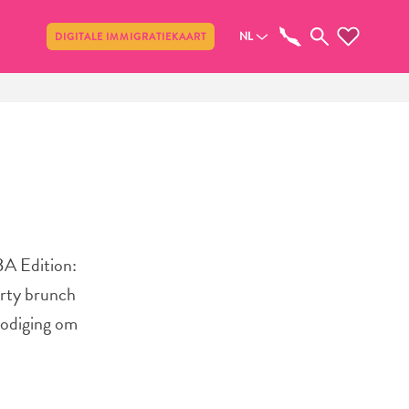
Delen
NL
DIGITALE IMMIGRATIEKAART
BA Edition:
arty brunch
nodiging om