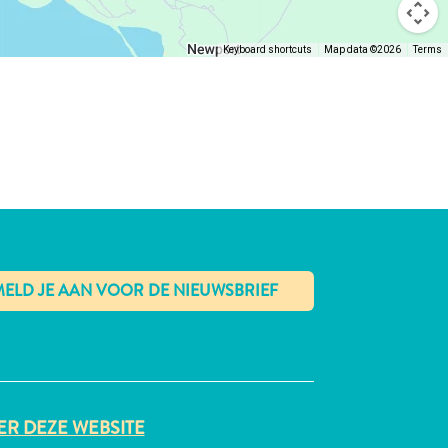
Keyboard shortcuts
Map data ©2026
Terms
✕
R DEZE WEBSITE