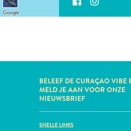
BELEEF DE CURAÇAO VIBE 
MELD JE AAN VOOR ONZE
NIEUWSBRIEF
SNELLE LINKS