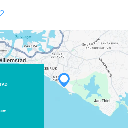
WHATSAPP
TAD
FACEBOOK
X
com
LINK KOPIËREN
E-MAIL