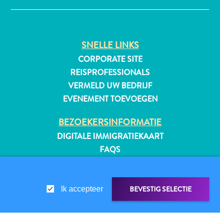
SNELLE LINKS
All-
inclusive
CORPORATE SITE
Appartementen
REISPROFESSIONALS
Hotels
VERMELD UW BEDRIJF
en
EVENEMENT TOEVOEGEN
Resorts
Vakantiewoningen
BEZOEKERSINFORMATIE
Plan
DIGITALE IMMIGRATIEKAART
je
FAQS
bezoek
CONTACT
EVENEMENTEN
ONLINE BROCHURE
BEVESTIG SELECTIE
Ik accepteer
OVER DEZE WEBSITE