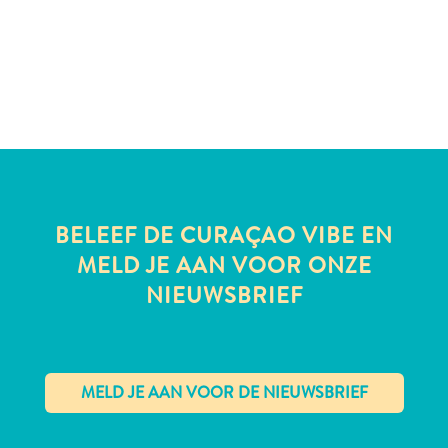
te
verblijven
BELEEF DE CURAÇAO VIBE EN
MELD JE AAN VOOR ONZE
NIEUWSBRIEF
✕