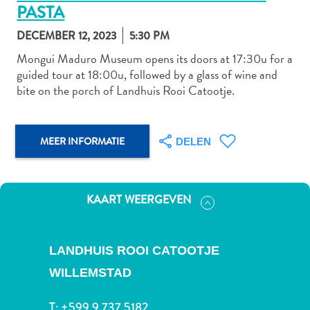
PASTA
DECEMBER 12, 2023
5:30 PM
Autoverhuur
Mongui Maduro Museum opens its doors at 17:30u for a
guided tour at 18:00u, followed by a glass of wine and
Bezienswaardigheden
bite on the porch of Landhuis Rooi Catootje.
Diversen
Duik-
en
MEER INFORMATIE
snorkelplekken
DELEN
Duikoperators
Eten
en
KAART WEERGEVEN
drinken
Kunst
en
LANDHUIS ROOI CATOOTJE
cultuur
WILLEMSTAD
Landactiviteiten
Musea
T:
+599 9 737 5182