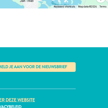
Keyboard shortcuts
Map data ©2026
Terms
✕
R DEZE WEBSITE
VACYBELEID