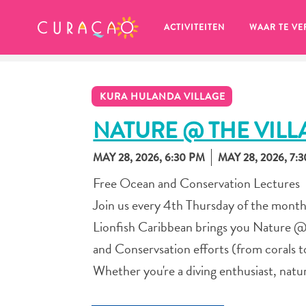
MIJN FAVORIETEN
ACTIVITEITEN
WAAR TE VE
KURA HULANDA VILLAGE
NATURE @ THE VILL
MAY 28, 2026, 6:30 PM
MAY 28, 2026, 7:
Zo te zien heb je nog geen 
Free Ocean and Conservation Lectures
favoriete plekken opgeslagen.
Join us every 4th Thursday of the month 
Lionfish Caribbean brings you Nature @ T
and Conservsation efforts (from corals t
Whether you're a diving enthusiast, nature
Wanneer je iets op wil slaan om later nog eens te bekijk