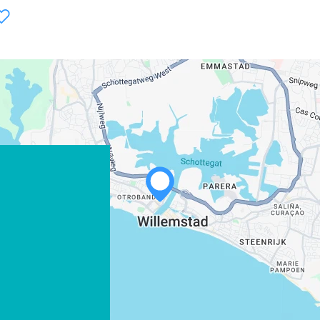
WHATSAPP
FACEBOOK
X
LINK KOPIËREN
E-MAIL
LINK KOPIËREN