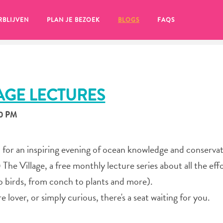
RBLIJVEN
PLAN JE BEZOEK
BLOGS
FAQS
AGE LECTURES
30 PM
for an inspiring evening of ocean knowledge and conservat
he Village, a free monthly lecture series about all the eff
o birds, from conch to plants and more).
 lover, or simply curious, there's a seat waiting for you.
en, klik op het