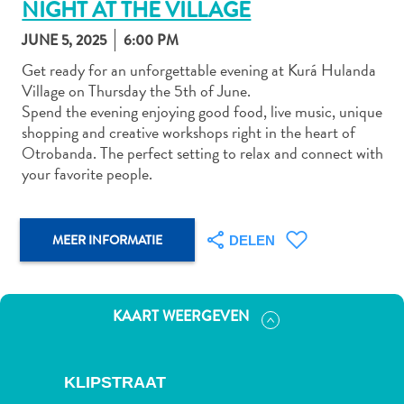
NIGHT AT THE VILLAGE
JUNE 5, 2025
6:00 PM
Get ready for an unforgettable evening at Kurá Hulanda
Autoverhuur
Village on Thursday the 5th of June.
Bezienswaardigheden
Spend the evening enjoying good food, live music, unique
Diversen
shopping and creative workshops right in the heart of
Duik-
Otrobanda. The perfect setting to relax and connect with
en
your favorite people.
snorkelplekken
Duikoperators
Eten
MEER INFORMATIE
DELEN
en
drinken
Kunst
KAART WEERGEVEN
en
cultuur
Landactiviteiten
KLIPSTRAAT
Musea