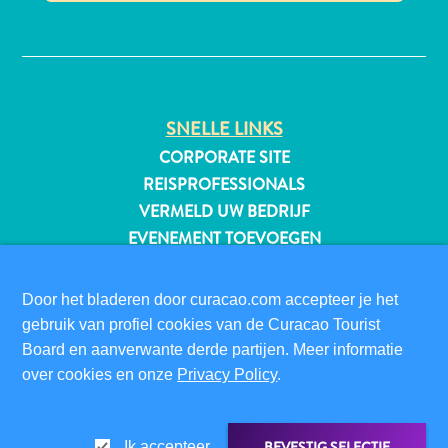
✕
All-
inclusive
SNELLE LINKS
Appartementen
CORPORATE SITE
Hotels
REISPROFESSIONALS
en
VERMELD UW BEDRIJF
Resorts
EVENEMENT TOEVOEGEN
Vakantiewoningen
Plan
BEZOEKERSINFORMATIE
je
Door het bladeren door curacao.com accepteer je het
DIGITALE IMMIGRATIEKAART
bezoek
gebruik van profiel cookies van de Curacao Tourist
FAQS
Board en aanverwante derde partijen. Meer informatie
CONTACT
over cookies en onze
Privacy Policy
.
EVENEMENTEN
ONLINE BROCHURE
BEVESTIG SELECTIE
Ik accepteer