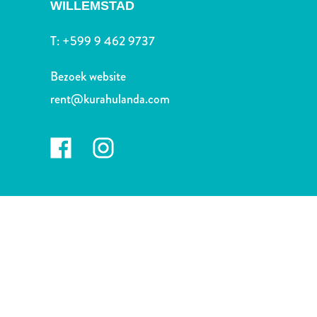
Nachtleven
WILLEMSTAD
en
T:
+599 9 462 9737
entertainment
Natuur
Bezoek website
en
parken
rent@kurahulanda.com
Sauna
en
wellness
Sport
en
golf
Stranden
Taxidiensten
Tours
Wateractiviteiten
Winkelgebieden
Waar