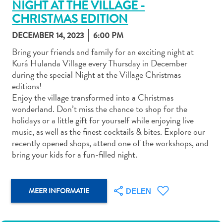
NIGHT AT THE VILLAGE -
CHRISTMAS EDITION
DECEMBER 14, 2023
6:00 PM
Autoverhuur
Bring your friends and family for an exciting night at
Bezienswaardigheden
Kurá Hulanda Village every Thursday in December
Diversen
during the special Night at the Village Christmas
Duik-
editions!
en
Enjoy the village transformed into a Christmas
snorkelplekken
wonderland. Don’t miss the chance to shop for the
Duikoperators
holidays or a little gift for yourself while enjoying live
Eten
music, as well as the finest cocktails & bites. Explore our
en
recently opened shops, attend one of the workshops, and
drinken
bring your kids for a fun-filled night.
Kunst
en
cultuur
MEER INFORMATIE
DELEN
Landactiviteiten
Musea