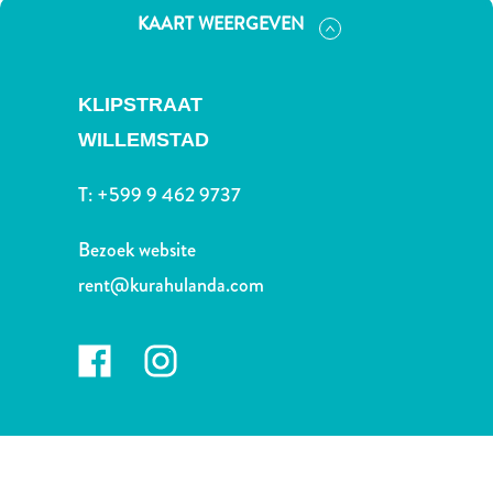
Nachtleven
KAART WEERGEVEN
en
entertainment
Natuur
KLIPSTRAAT
en
WILLEMSTAD
parken
Sauna
T:
+599 9 462 9737
en
wellness
Bezoek website
Sport
rent@kurahulanda.com
en
golf
Stranden
Taxidiensten
Tours
Wateractiviteiten
Winkelgebieden
Waar