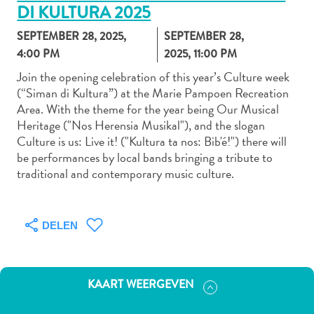
DI KULTURA 2025
SEPTEMBER 28, 2025,
SEPTEMBER 28,
4:00 PM
2025, 11:00 PM
Autoverhuur
Bezienswaardigheden
Join the opening celebration of this year’s Culture week
(“Siman di Kultura”) at the Marie Pampoen Recreation
Diversen
Area. With the theme for the year being Our Musical
Duik-
Heritage ("Nos Herensia Musikal"), and the slogan
en
Culture is us: Live it! ("Kultura ta nos: Bib'é!") there will
snorkelplekken
be performances by local bands bringing a tribute to
Duikoperators
traditional and contemporary music culture.
Eten
en
drinken
DELEN
Kunst
en
cultuur
KAART WEERGEVEN
Landactiviteiten
Musea