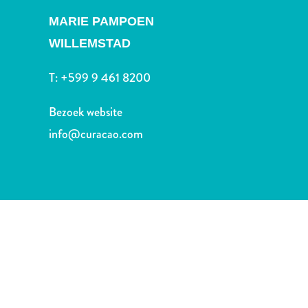
Nachtleven
MARIE PAMPOEN
en
entertainment
WILLEMSTAD
Natuur
en
T:
+599 9 461 8200
parken
Sauna
Bezoek website
en
info@curacao.com
wellness
Sport
en
golf
Stranden
Taxidiensten
Tours
Wateractiviteiten
Winkelgebieden
Waar