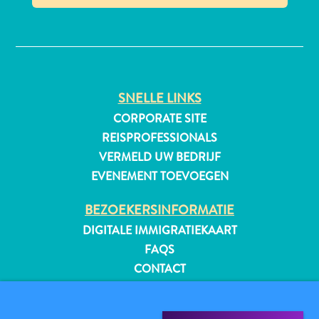
✕
All-
inclusive
SNELLE LINKS
Appartementen
CORPORATE SITE
Hotels
en
REISPROFESSIONALS
Resorts
VERMELD UW BEDRIJF
Vakantiewoningen
EVENEMENT TOEVOEGEN
Plan
je
BEZOEKERSINFORMATIE
bezoek
DIGITALE IMMIGRATIEKAART
FAQS
CONTACT
EVENEMENTEN
ONLINE BROCHURE