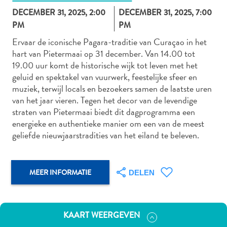
DECEMBER 31, 2025, 2:00
DECEMBER 31, 2025, 7:00
PM
PM
Ervaar de iconische Pagara-traditie van Curaçao in het
Autoverhuur
hart van Pietermaai op 31 december. Van 14.00 tot
Bezienswaardigheden
19.00 uur komt de historische wijk tot leven met het
Diversen
geluid en spektakel van vuurwerk, feestelijke sfeer en
Duik-
muziek, terwijl locals en bezoekers samen de laatste uren
en
van het jaar vieren. Tegen het decor van de levendige
snorkelplekken
straten van Pietermaai biedt dit dagprogramma een
Duikoperators
energieke en authentieke manier om een van de meest
Eten
geliefde nieuwjaarstradities van het eiland te beleven.
en
drinken
Kunst
MEER INFORMATIE
DELEN
en
cultuur
Landactiviteiten
KAART WEERGEVEN
Musea