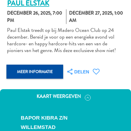
PAUL ELSTAK
DECEMBER 26, 2025, 7:00
DECEMBER 27, 2025, 1:00
PM
AM
Autoverhuur
Paul Elstak treedt op bij Madero Ocean Club op 24
Bezienswaardigheden
december. Bereid je voor op een energieke avond vol
Diversen
hardcore- en happy hardcore-hits van een van de
Duik-
pioniers van het genre. Mis deze exclusieve show niet!
en
snorkelplekken
Duikoperators
MEER INFORMATIE
DELEN
Eten
en
drinken
KAART WEERGEVEN
Kunst
en
cultuur
BAPOR KIBRA Z/N
Landactiviteiten
Musea
WILLEMSTAD