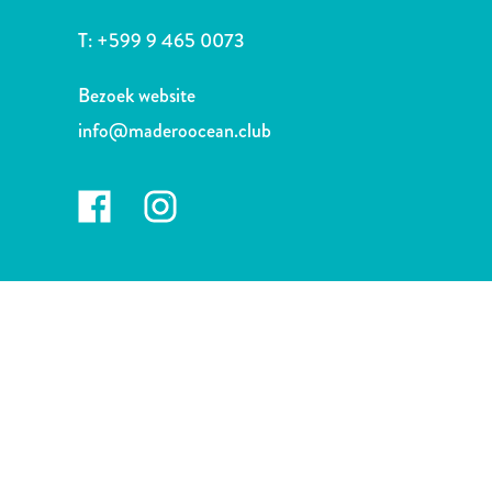
Nachtleven
en
T:
+599 9 465 0073
entertainment
Natuur
Bezoek website
en
info@maderoocean.club
parken
Sauna
en
wellness
Sport
en
golf
Stranden
Taxidiensten
Tours
Wateractiviteiten
Winkelgebieden
Waar