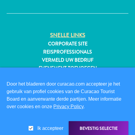
✕
All-
SNELLE LINKS
inclusive
Appartementen
CORPORATE SITE
Hotels
REISPROFESSIONALS
en
VERMELD UW BEDRIJF
Resorts
EVENEMENT TOEVOEGEN
Vakantiewoningen
Plan
BEZOEKERSINFORMATIE
Door het bladeren door curacao.com accepteer je het
je
DIGITALE IMMIGRATIEKAART
gebruik van profiel cookies van de Curacao Tourist
bezoek
FAQS
Board en aanverwante derde partijen. Meer informatie
CONTACT
over cookies en onze
Privacy Policy
.
EVENEMENTEN
ONLINE BROCHURE
BEVESTIG SELECTIE
Ik accepteer