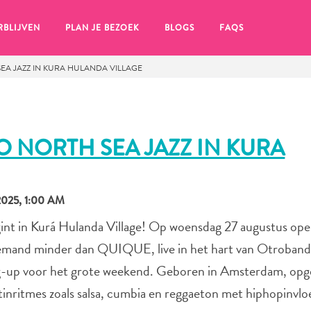
RBLIJVEN
PLAN JE BEZOEK
BLOGS
FAQS
A JAZZ IN KURA HULANDA VILLAGE
 NORTH SEA JAZZ IN KURA
025, 1:00 AM
gint in Kurá Hulanda Village! Op woensdag 27 augustus op
iemand minder dan QUIQUE, live in het hart van Otroband
ming-up voor het grote weekend. Geboren in Amsterdam, op
en, klik op het
ritmes zoals salsa, cumbia en reggaeton met hiphopinvlo