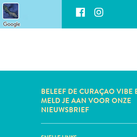
BELEEF DE CURAÇAO VIBE 
MELD JE AAN VOOR ONZE
NIEUWSBRIEF