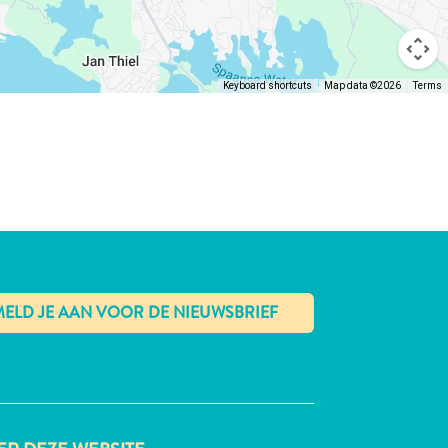
Keyboard shortcuts
Map data ©2026
Terms
✕