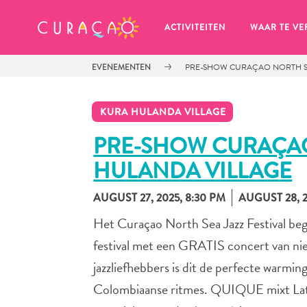
MIJN FAVORIETEN
ACTIVITEITEN
WAAR TE VE
EVENEMENTEN
PRE-SHOW CURAÇAO NORTH SE
KURA HULANDA VILLAGE
PRE-SHOW CURAÇAO
HULANDA VILLAGE
Zo te zien heb je nog geen 
favoriete plekken opgeslagen.
AUGUST 27, 2025, 8:30 PM
AUGUST 28, 2
Het Curaçao North Sea Jazz Festival be
festival met een GRATIS concert van n
jazzliefhebbers is dit de perfecte war
Wanneer je iets op wil slaan om later nog eens te bekijk
Colombiaanse ritmes. QUIQUE mixt Latin