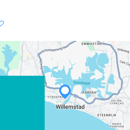
WHATSAPP
FACEBOOK
X
LINK KOPIËREN
E-MAIL