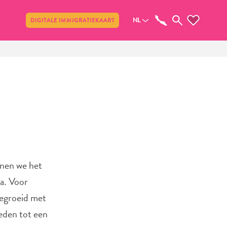
Delen
NL
DIGITALE IMMIGRATIEKAART
enen we het
a. Voor
gegroeid met
eden tot een