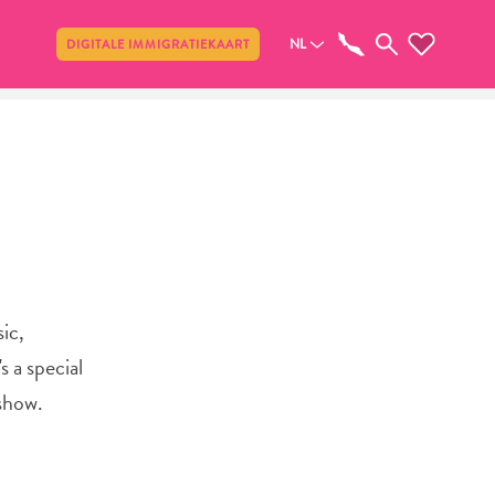
Delen
NL
DIGITALE IMMIGRATIEKAART
ic,
 a special
 show.