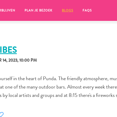
RBLIJVEN
PLAN JE BEZOEK
BLOGS
FAQS
IBES
14, 2023, 10:00 PM
urself in the heart of Punda. The friendly atmosphere, mus
 at one of the many outdoor bars. Almost every week there's
by local artists and groups and at 8:15 there's a fireworks
en, klik op het