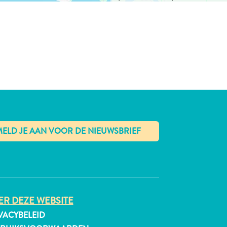
✕
R DEZE WEBSITE
VACYBELEID