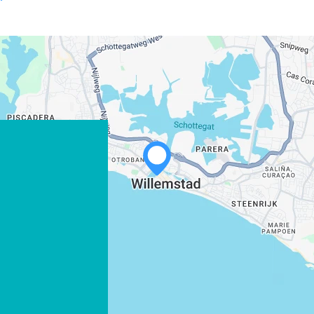
WHATSAPP
FACEBOOK
X
LINK KOPIËREN
E-MAIL
LINK KOPIËREN