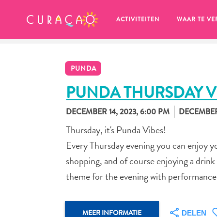
MIJN FAVORIETEN
ACTIVITEITEN
WAAR TE VE
PUNDA
PUNDA THURSDAY V
DECEMBER 14, 2023, 6:00 PM
DECEMBER 
Zo te zien heb je nog geen 
Thursday, it's Punda Vibes!
favoriete plekken opgeslagen.
Every Thursday evening you can enjoy yo
shopping, and of course enjoying a drink
theme for the evening with performances 
Wanneer je iets op wil slaan om later nog eens te bekijk
MEER INFORMATIE
DELEN