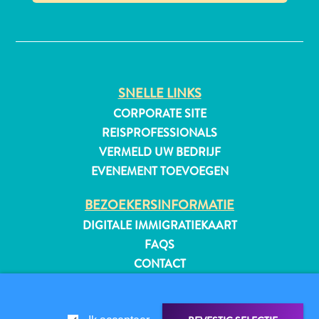
✕
All-
inclusive
SNELLE LINKS
Appartementen
CORPORATE SITE
Hotels
REISPROFESSIONALS
en
VERMELD UW BEDRIJF
Resorts
EVENEMENT TOEVOEGEN
Vakantiewoningen
Plan
BEZOEKERSINFORMATIE
je
DIGITALE IMMIGRATIEKAART
bezoek
FAQS
CONTACT
EVENEMENTEN
ONLINE BROCHURE