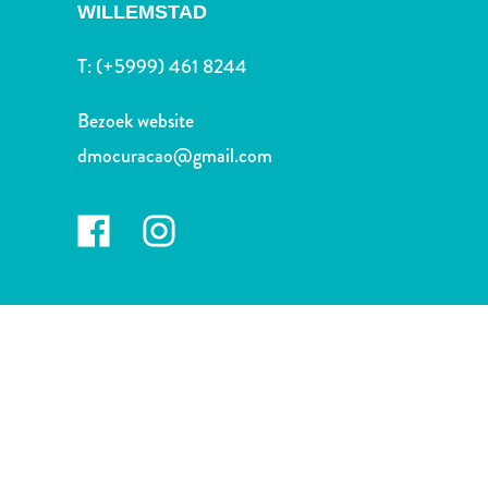
Nachtleven
WILLEMSTAD
en
entertainment
T:
(+5999) 461 8244
Natuur
en
Bezoek website
parken
dmocuracao@gmail.com
Sauna
en
wellness
Sport
en
golf
Stranden
Taxidiensten
Tours
Wateractiviteiten
Winkelgebieden
Waar