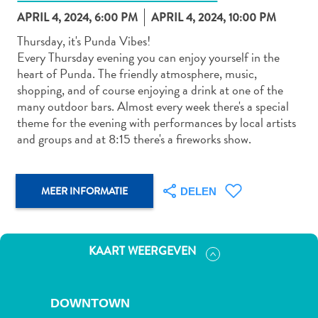
APRIL 4, 2024, 6:00 PM
APRIL 4, 2024, 10:00 PM
Thursday, it's Punda Vibes!
Every Thursday evening you can enjoy yourself in the
Autoverhuur
heart of Punda. The friendly atmosphere, music,
Bezienswaardigheden
shopping, and of course enjoying a drink at one of the
Diversen
many outdoor bars. Almost every week there's a special
Duik-
theme for the evening with performances by local artists
en
and groups and at 8:15 there's a fireworks show.
snorkelplekken
Duikoperators
Eten
MEER INFORMATIE
DELEN
en
drinken
Kunst
KAART WEERGEVEN
en
cultuur
Landactiviteiten
DOWNTOWN
Musea