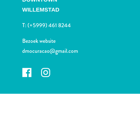
Nachtleven
WILLEMSTAD
en
entertainment
T:
(+5999) 461 8244
Natuur
en
Bezoek website
parken
Sauna
dmocuracao@gmail.com
en
wellness
Sport
en
golf
Stranden
Taxidiensten
Tours
Wateractiviteiten
Winkelgebieden
Waar