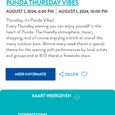
PUNDA THURSDAY VIBES
AUGUST 1, 2024, 6:00 PM
AUGUST 1, 2024, 10:00 PM
Thursday, it's Punda Vibes!
Autoverhuur
Every Thursday evening you can enjoy yourself in the
Bezienswaardigheden
heart of Punda. The friendly atmosphere, music,
Diversen
shopping, and of course enjoying a drink at one of the
Duik-
many outdoor bars. Almost every week there's a special
en
theme for the evening with performances by local artists
snorkelplekken
and groups and at 8:15 there's a fireworks show.
Duikoperators
Eten
en
MEER INFORMATIE
DELEN
drinken
Kunst
en
KAART WEERGEVEN
cultuur
Landactiviteiten
Musea
DOWNTOWN