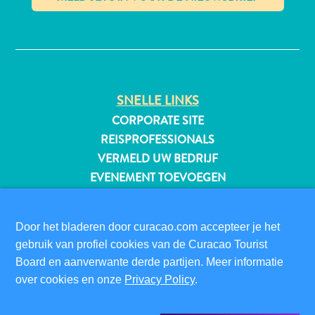
✕
All-
inclusive
SNELLE LINKS
Appartementen
Hotels
CORPORATE SITE
en
REISPROFESSIONALS
Resorts
VERMELD UW BEDRIJF
Vakantiewoningen
EVENEMENT TOEVOEGEN
Plan
je
BEZOEKERSINFORMATIE
bezoek
Door het bladeren door curacao.com accepteer je het
DIGITALE IMMIGRATIEKAART
gebruik van profiel cookies van de Curacao Tourist
FAQS
Board en aanverwante derde partijen. Meer informatie
CONTACT
over cookies en onze
Privacy Policy
.
EVENEMENTEN
ONLINE BROCHURE