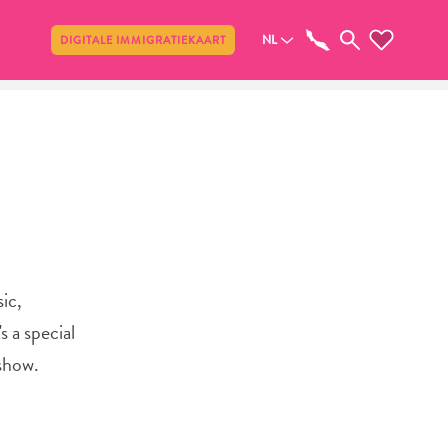
Delen
NL
DIGITALE IMMIGRATIEKAART
ic,
 a special
 show.