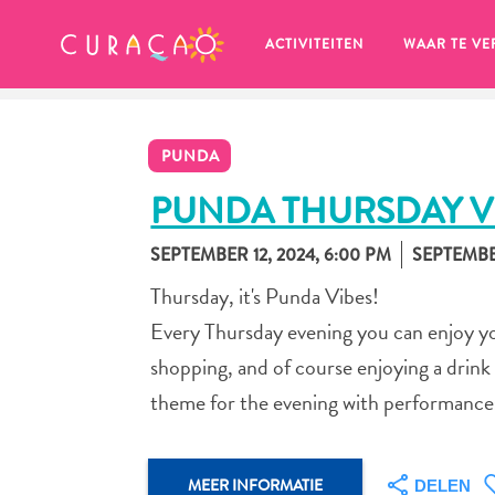
MIJN FAVORIETEN
ACTIVITEITEN
WAAR TE VE
PUNDA
PUNDA THURSDAY V
SEPTEMBER 12, 2024, 6:00 PM
SEPTEMBER
Zo te zien heb je nog geen 
Thursday, it's Punda Vibes!
favoriete plekken opgeslagen.
Every Thursday evening you can enjoy yo
shopping, and of course enjoying a drink
theme for the evening with performances 
Wanneer je iets op wil slaan om later nog eens te bekijk
MEER INFORMATIE
DELEN