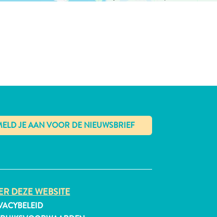
✕
R DEZE WEBSITE
VACYBELEID