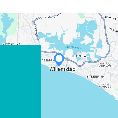
WHATSAPP
FACEBOOK
X
LINK KOPIËREN
E-MAIL
LINK KOPIËREN