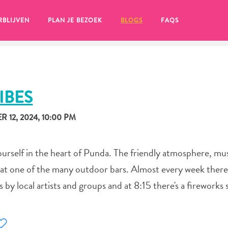
RBLIJVEN
PLAN JE BEZOEK
BLOGS
FAQS
IBES
 12, 2024, 10:00 PM
urself in the heart of Punda. The friendly atmosphere, mus
 at one of the many outdoor bars. Almost every week there's
by local artists and groups and at 8:15 there's a fireworks
en, klik op het