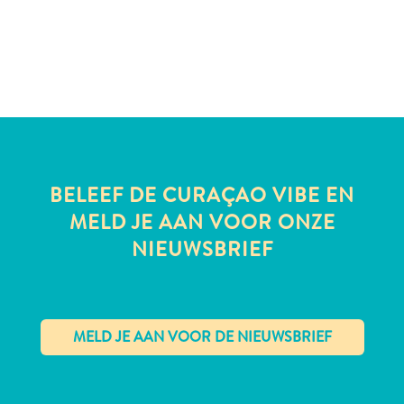
te
verblijven
BELEEF DE CURAÇAO VIBE EN
MELD JE AAN VOOR ONZE
NIEUWSBRIEF
✕