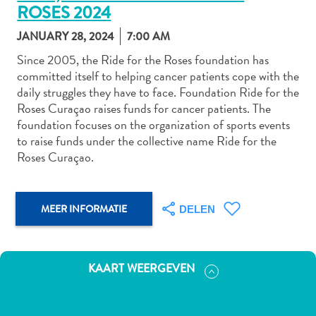
ROSES 2024
JANUARY 28, 2024
7:00 AM
Autoverhuur
Since 2005, the Ride for the Roses foundation has
committed itself to helping cancer patients cope with the
Bezienswaardigheden
daily struggles they have to face. Foundation Ride for the
Diversen
Roses Curaçao raises funds for cancer patients. The
Duik-
foundation focuses on the organization of sports events
en
to raise funds under the collective name Ride for the
snorkelplekken
Roses Curaçao.
Duikoperators
Eten
en
MEER INFORMATIE
DELEN
drinken
Kunst
en
KAART WEERGEVEN
cultuur
Landactiviteiten
Musea