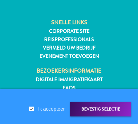
SNELLE LINKS
All-
CORPORATE SITE
inclusive
REISPROFESSIONALS
Appartementen
VERMELD UW BEDRIJF
Hotels
EVENEMENT TOEVOEGEN
en
Resorts
BEZOEKERSINFORMATIE
Vakantiewoningen
DIGITALE IMMIGRATIEKAART
Plan
FAQS
je
CONTACT
bezoek
EVENEMENTEN
BEVESTIG SELECTIE
Ik accepteer
ONLINE BROCHURE
OVER DEZE WEBSITE
PRIVACYBELEID