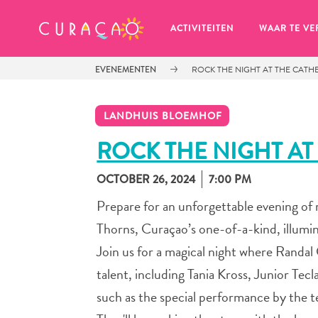
MIJN FAVORIETEN
ACTIVITEITEN
WAAR TE VE
EVENEMENTEN
ROCK THE NIGHT AT THE CAT
LANDHUIS BLOEMHOF
ROCK THE NIGHT AT
OCTOBER 26, 2024
7:00 PM
Zo te zien heb je nog geen 
favoriete plekken opgeslagen.
Prepare for an unforgettable evening of
Thorns, Curaçao’s one-of-a-kind, illumi
Join us for a magical night where Randal 
talent, including Tania Kross, Junior T
Wanneer je iets op wil slaan om later nog eens te bekijk
such as the special performance by the t