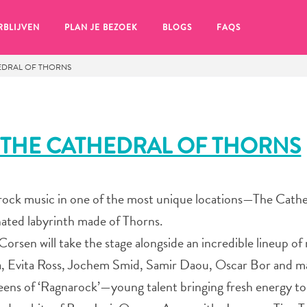
RBLIJVEN
PLAN JE BEZOEK
BLOGS
FAQS
HEDRAL OF THORNS
 THE CATHEDRAL OF THORNS
 rock music in one of the most unique locations—The Cathe
nated labyrinth made of Thorns.
Corsen will take the stage alongside an incredible lineup of
ecla, Evita Ross, Jochem Smid, Samir Daou, Oscar Bor and 
en, klik op het
eens of ‘Ragnarock’—young talent bringing fresh energy to