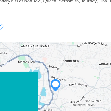
gendary hits of Bon Jovi, Queen, Aerosmith, Journey, Tina T
WHATSAPP
FACEBOOK
X
LINK KOPIËREN
E-MAIL