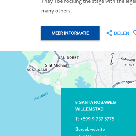
They'll be rocking the stage with the le
many others.
MEER INFORMATIE
DELEN
6 SANTA ROSAWEG
WILLEMSTAD
T:
+599 9 737 5775
Bezoek website