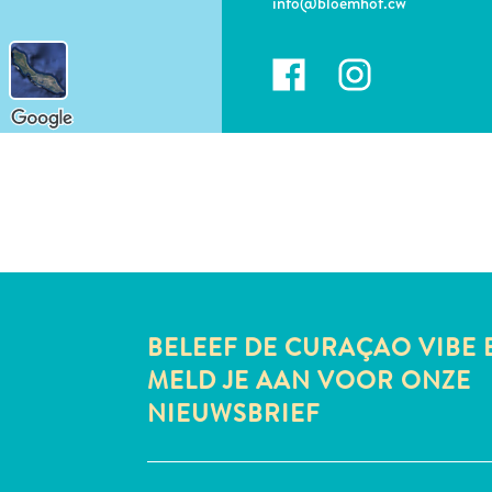
info@bloemhof.cw
BELEEF DE CURAÇAO VIBE 
MELD JE AAN VOOR ONZE
NIEUWSBRIEF