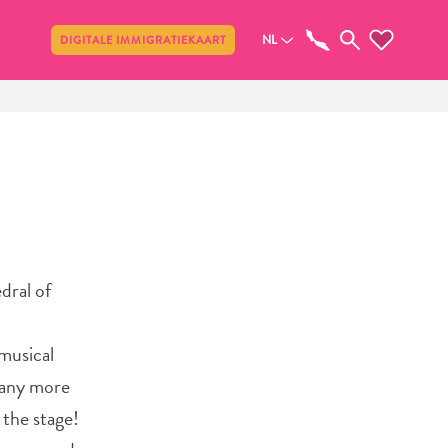
Delen
NL
DIGITALE IMMIGRATIEKAART
dral of
 musical
many more
 the stage!