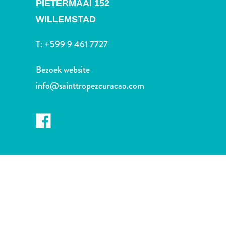
PIETERMAAI 152
Nachtleven
en
WILLEMSTAD
entertainment
Natuur
T:
+599 9 461 7727
en
parken
Bezoek website
Sauna
info@sainttropezcuracao.com
en
wellness
Sport
en
golf
Stranden
Taxidiensten
Tours
Wateractiviteiten
Winkelgebieden
Waar