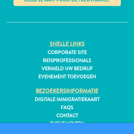
✕
All-
inclusive
Appartementen
SNELLE LINKS
Hotels
CORPORATE SITE
en
REISPROFESSIONALS
Resorts
VERMELD UW BEDRIJF
Vakantiewoningen
EVENEMENT TOEVOEGEN
Plan
je
BEZOEKERSINFORMATIE
bezoek
DIGITALE IMMIGRATIEKAART
FAQS
CONTACT
EVENEMENTEN
ONLINE BROCHURE