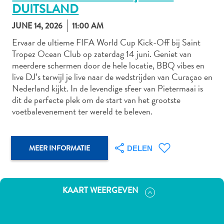
DUITSLAND
JUNE 14, 2026
11:00 AM
Autoverhuur
Ervaar de ultieme FIFA World Cup Kick-Off bij Saint
Tropez Ocean Club op zaterdag 14 juni. Geniet van
Bezienswaardigheden
meerdere schermen door de hele locatie, BBQ vibes en
Diversen
live DJ’s terwijl je live naar de wedstrijden van Curaçao en
Duik-
Nederland kijkt. In de levendige sfeer van Pietermaai is
en
dit de perfecte plek om de start van het grootste
snorkelplekken
voetbalevenement ter wereld te beleven.
Duikoperators
Eten
en
MEER INFORMATIE
DELEN
drinken
Kunst
en
KAART WEERGEVEN
cultuur
Landactiviteiten
Musea