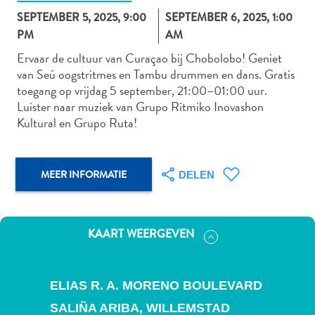
SEPTEMBER 5, 2025, 9:00
SEPTEMBER 6, 2025, 1:00
PM
AM
Ervaar de cultuur van Curaçao bij Chobolobo! Geniet
Autoverhuur
van Seú oogstritmes en Tambu drummen en dans. Gratis
Bezienswaardigheden
toegang op vrijdag 5 september, 21:00–01:00 uur.
Diversen
Luister naar muziek van Grupo Ritmiko Inovashon
Duik-
Kultural en Grupo Ruta!
en
snorkelplekken
Duikoperators
MEER INFORMATIE
DELEN
Eten
en
drinken
Kunst
KAART WEERGEVEN
en
cultuur
Landactiviteiten
ELIAS R. A. MORENO BOULEVARD
Musea
SALIÑA ARIBA,
WILLEMSTAD