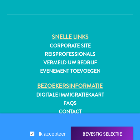
✕
All-
SNELLE LINKS
inclusive
Appartementen
CORPORATE SITE
Hotels
REISPROFESSIONALS
en
VERMELD UW BEDRIJF
Resorts
EVENEMENT TOEVOEGEN
Vakantiewoningen
Plan
BEZOEKERSINFORMATIE
je
DIGITALE IMMIGRATIEKAART
bezoek
FAQS
CONTACT
EVENEMENTEN
ONLINE BROCHURE
BEVESTIG SELECTIE
Ik accepteer