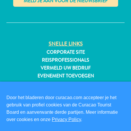
✕
All-
inclusive
Appartementen
SNELLE LINKS
Hotels
CORPORATE SITE
en
REISPROFESSIONALS
Resorts
VERMELD UW BEDRIJF
Vakantiewoningen
EVENEMENT TOEVOEGEN
Plan
je
BEZOEKERSINFORMATIE
bezoek
DIGITALE IMMIGRATIEKAART
Door het bladeren door curacao.com accepteer je het
gebruik van profiel cookies van de Curacao Tourist
FAQS
Board en aanverwante derde partijen. Meer informatie
CONTACT
over cookies en onze
Privacy Policy
.
EVENEMENTEN
ONLINE BROCHURE