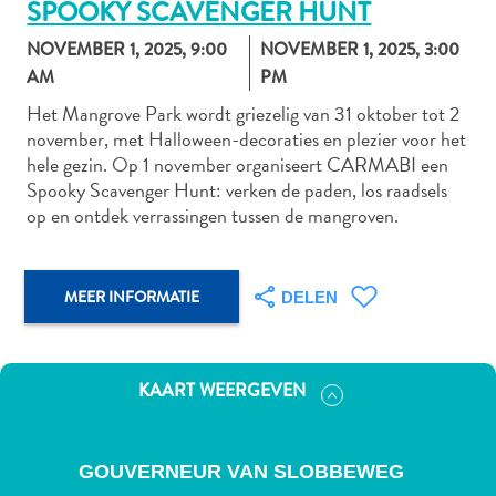
SPOOKY SCAVENGER HUNT
NOVEMBER 1, 2025, 9:00
NOVEMBER 1, 2025, 3:00
AM
PM
Autoverhuur
Het Mangrove Park wordt griezelig van 31 oktober tot 2
Bezienswaardigheden
november, met Halloween-decoraties en plezier voor het
Diversen
hele gezin. Op 1 november organiseert CARMABI een
Duik-
Spooky Scavenger Hunt: verken de paden, los raadsels
en
op en ontdek verrassingen tussen de mangroven.
snorkelplekken
Duikoperators
Eten
MEER INFORMATIE
DELEN
en
drinken
Kunst
KAART WEERGEVEN
en
cultuur
Landactiviteiten
GOUVERNEUR VAN SLOBBEWEG
Musea