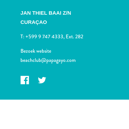
Nachtleven
en
JAN THIEL BAAI Z/N
entertainment
CURAÇAO
Natuur
en
T:
+599 9 747 4333, Ext. 282
parken
Sauna
Bezoek website
en
beachclub@papagayo.com
wellness
Sport
en
golf
Stranden
Taxidiensten
Tours
Wateractiviteiten
Winkelgebieden
Waar