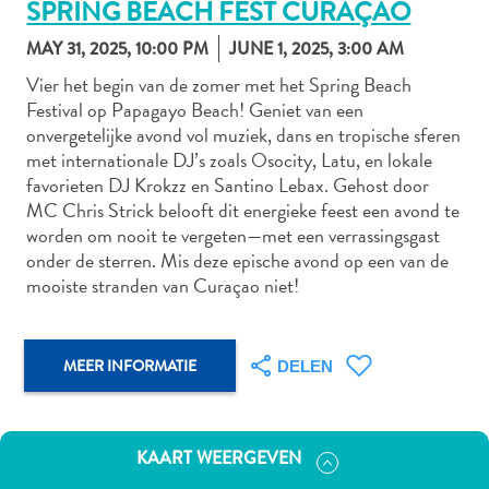
SPRING BEACH FEST CURAÇAO
MAY 31, 2025, 10:00 PM
JUNE 1, 2025, 3:00 AM
Vier het begin van de zomer met het Spring Beach
Autoverhuur
Festival op Papagayo Beach! Geniet van een
Bezienswaardigheden
onvergetelijke avond vol muziek, dans en tropische sferen
Diversen
met internationale DJ’s zoals Osocity, Latu, en lokale
Duik-
favorieten DJ Krokzz en Santino Lebax. Gehost door
en
MC Chris Strick belooft dit energieke feest een avond te
snorkelplekken
worden om nooit te vergeten—met een verrassingsgast
Duikoperators
onder de sterren. Mis deze epische avond op een van de
Eten
mooiste stranden van Curaçao niet!
en
drinken
Kunst
MEER INFORMATIE
DELEN
en
cultuur
Landactiviteiten
KAART WEERGEVEN
Musea