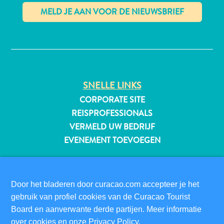
✕
All-
inclusive
Appartementen
Hotels
SNELLE LINKS
en
CORPORATE SITE
Resorts
REISPROFESSIONALS
Vakantiewoningen
VERMELD UW BEDRIJF
Plan
EVENEMENT TOEVOEGEN
je
bezoek
BEZOEKERSINFORMATIE
DIGITALE IMMIGRATIEKAART
Door het bladeren door curacao.com accepteer je het
FAQS
gebruik van profiel cookies van de Curacao Tourist
CONTACT
Board en aanverwante derde partijen. Meer informatie
EVENEMENTEN
over cookies en onze
Privacy Policy
.