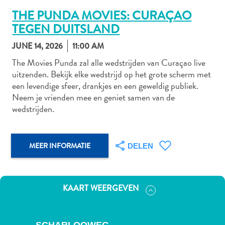
THE PUNDA MOVIES: CURAÇAO
TEGEN DUITSLAND
Autoverhuur
JUNE 14, 2026
11:00 AM
Bezienswaardigheden
The Movies Punda zal alle wedstrijden van Curaçao live
Diversen
uitzenden. Bekijk elke wedstrijd op het grote scherm met
Duik-
een levendige sfeer, drankjes en een geweldig publiek.
en
Neem je vrienden mee en geniet samen van de
snorkelplekken
wedstrijden.
Duikoperators
Eten
en
MEER INFORMATIE
DELEN
drinken
Kunst
en
KAART WEERGEVEN
cultuur
Landactiviteiten
Musea