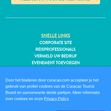
✕
All-
inclusive
SNELLE LINKS
Appartementen
Hotels
CORPORATE SITE
en
REISPROFESSIONALS
Resorts
VERMELD UW BEDRIJF
Vakantiewoningen
EVENEMENT TOEVOEGEN
Plan
je
BEZOEKERSINFORMATIE
bezoek
Door het bladeren door curacao.com accepteer je het
DIGITALE IMMIGRATIEKAART
gebruik van profiel cookies van de Curacao Tourist
FAQS
Board en aanverwante derde partijen. Meer informatie
CONTACT
over cookies en onze
Privacy Policy
.
EVENEMENTEN
ONLINE BROCHURE