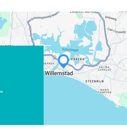
WHATSAPP
FACEBOOK
om
X
LINK KOPIËREN
E-MAIL
LINK KOPIËREN