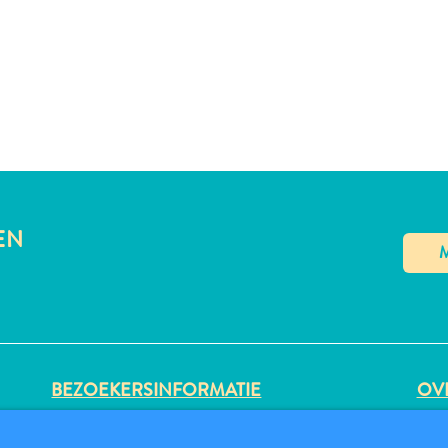
EN
BEZOEKERSINFORMATIE
OVE
DIGITALE IMMIGRATIEKAART
PRI
FAQS
GE