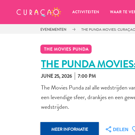
MIJN FAVORIETEN
ACTIVITEITEN
WAAR TE VE
EVENEMENTEN
THE PUNDA MOVIES: CURAÇAO
THE MOVIES PUNDA
THE PUNDA MOVIES
JUNE 25, 2026
7:00 PM
Zo te zien heb je nog geen 
favoriete plekken opgeslagen.
The Movies Punda zal alle wedstrijden va
een levendige sfeer, drankjes en een ge
wedstrijden.
Wanneer je iets op wil slaan om later nog eens te bekijk
MEER INFORMATIE
DELEN