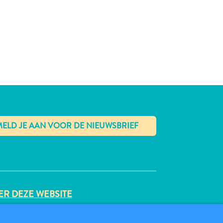
✕
R DEZE WEBSITE
VACYBELEID
BRUIKSVOORWAARDEN