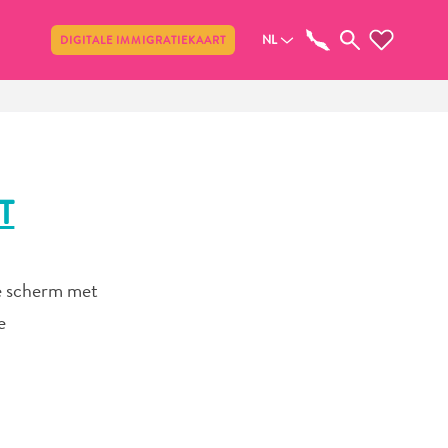
Delen
NL
DIGITALE IMMIGRATIEKAART
T
te scherm met
e