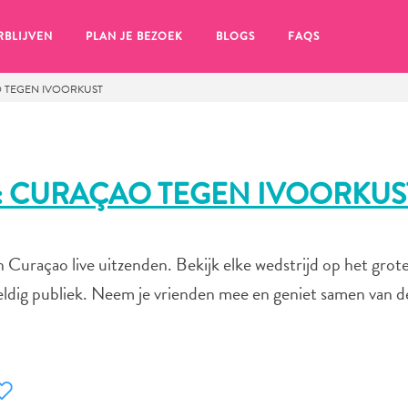
RBLIJVEN
PLAN JE BEZOEK
BLOGS
FAQS
 TEGEN IVOORKUST
: CURAÇAO TEGEN IVOORKUS
n Curaçao live uitzenden. Bekijk elke wedstrijd op het gro
weldig publiek. Neem je vrienden mee en geniet samen van d
en, klik op het