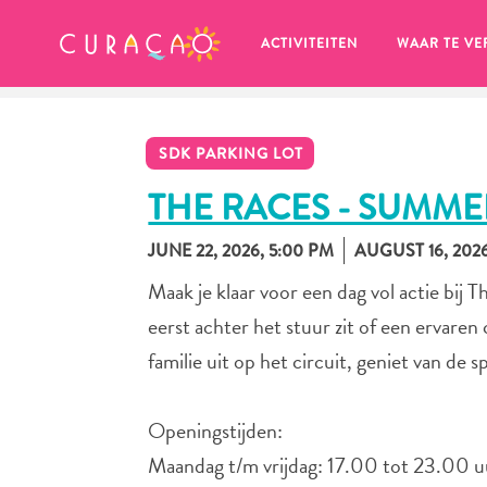
MIJN FAVORIETEN
ACTIVITEITEN
WAAR TE VE
SDK PARKING LOT
THE RACES - SUMME
JUNE 22, 2026, 5:00 PM
AUGUST 16, 2026
Zo te zien heb je nog geen 
Maak je klaar voor een dag vol actie bij 
favoriete plekken opgeslagen.
eerst achter het stuur zit of een ervare
familie uit op het circuit, geniet van de 
Openingstijden:
Wanneer je iets op wil slaan om later nog eens te bekijk
Maandag t/m vrijdag: 17.00 tot 23.00 u