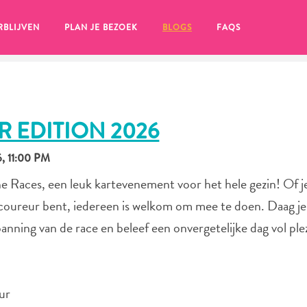
RBLIJVEN
PLAN JE BEZOEK
BLOGS
FAQS
R EDITION 2026
, 11:00 PM
The Races, een leuk kartevenement voor het hele gezin! Of j
n coureur bent, iedereen is welkom om mee te doen. Daag j
spanning van de race en beleef een onvergetelijke dag vol plez
en, klik op het
ur