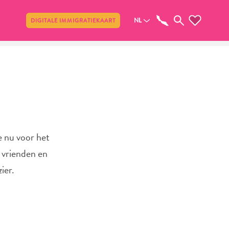
Delen
NL
DIGITALE IMMIGRATIEKAART
e nu voor het
e vrienden en
ier.