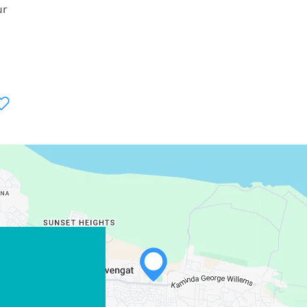
ur
WHATSAPP
FACEBOOK
X