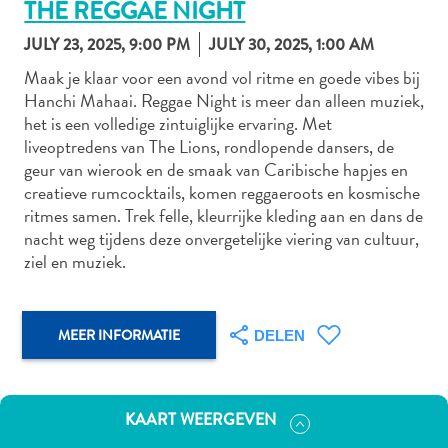
THE REGGAE NIGHT
JULY 23, 2025, 9:00 PM
JULY 30, 2025, 1:00 AM
Maak je klaar voor een avond vol ritme en goede vibes bij
Autoverhuur
Hanchi Mahaai. Reggae Night is meer dan alleen muziek,
Bezienswaardigheden
het is een volledige zintuiglijke ervaring. Met
Diversen
liveoptredens van The Lions, rondlopende dansers, de
Duik-
geur van wierook en de smaak van Caribische hapjes en
en
creatieve rumcocktails, komen reggaeroots en kosmische
snorkelplekken
ritmes samen. Trek felle, kleurrijke kleding aan en dans de
Duikoperators
nacht weg tijdens deze onvergetelijke viering van cultuur,
Eten
ziel en muziek.
en
drinken
Kunst
MEER INFORMATIE
DELEN
en
cultuur
Landactiviteiten
KAART WEERGEVEN
Musea