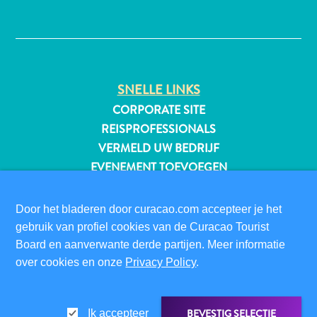
✕
All-
inclusive
SNELLE LINKS
Appartementen
CORPORATE SITE
Hotels
REISPROFESSIONALS
en
VERMELD UW BEDRIJF
Resorts
EVENEMENT TOEVOEGEN
Vakantiewoningen
Plan
BEZOEKERSINFORMATIE
je
Door het bladeren door curacao.com accepteer je het
DIGITALE IMMIGRATIEKAART
bezoek
gebruik van profiel cookies van de Curacao Tourist
FAQS
Board en aanverwante derde partijen. Meer informatie
CONTACT
over cookies en onze
Privacy Policy
.
EVENEMENTEN
ONLINE BROCHURE
BEVESTIG SELECTIE
Ik accepteer