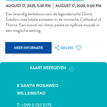
AUGUST 17, 2025, 5:30 PM
AUGUST 17, 2025, 9:00 PM
Een levendig eerbetoon aan de legendarische Gloria
Estefan, met lokale artiesten in de iconische Cathedral of
Autoverhuur
Thorns. Een avond vol ritme, passie en tijdloze muziek in
Bezienswaardigheden
een magische setting.
Diversen
Duik-
en
MEER INFORMATIE
DELEN
snorkelplekken
Duikoperators
Eten
en
KAART WEERGEVEN
drinken
Kunst
en
6 SANTA ROSAWEG
cultuur
WILLEMSTAD
Landactiviteiten
Musea
T:
+599 9 737 5775