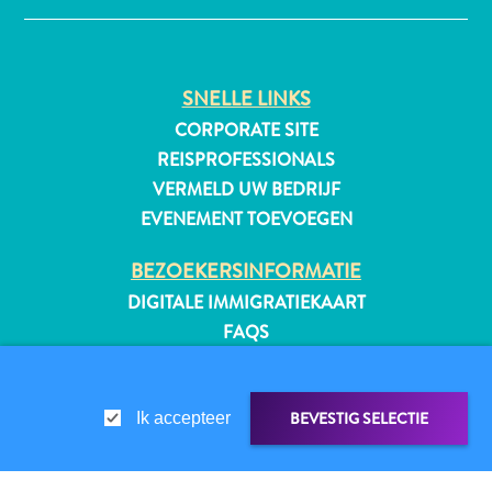
SNELLE LINKS
All-
inclusive
CORPORATE SITE
Appartementen
REISPROFESSIONALS
Hotels
VERMELD UW BEDRIJF
en
EVENEMENT TOEVOEGEN
Resorts
Vakantiewoningen
BEZOEKERSINFORMATIE
Plan
DIGITALE IMMIGRATIEKAART
je
FAQS
bezoek
CONTACT
EVENEMENTEN
BEVESTIG SELECTIE
ONLINE BROCHURE
Ik accepteer
OVER DEZE WEBSITE