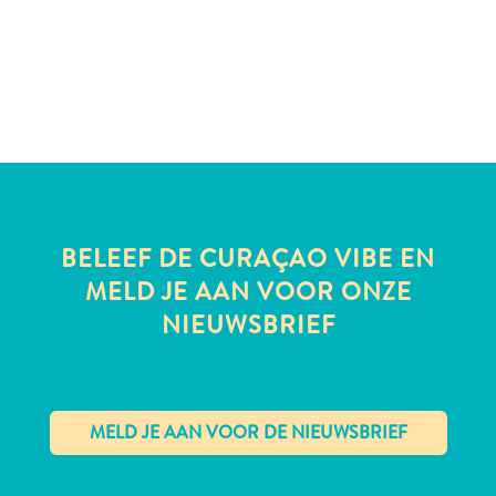
te
verblijven
BELEEF DE CURAÇAO VIBE EN
MELD JE AAN VOOR ONZE
NIEUWSBRIEF
✕