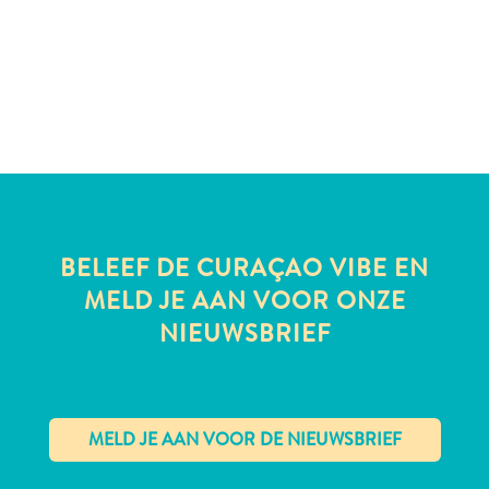
te
verblijven
BELEEF DE CURAÇAO VIBE EN
MELD JE AAN VOOR ONZE
NIEUWSBRIEF
✕