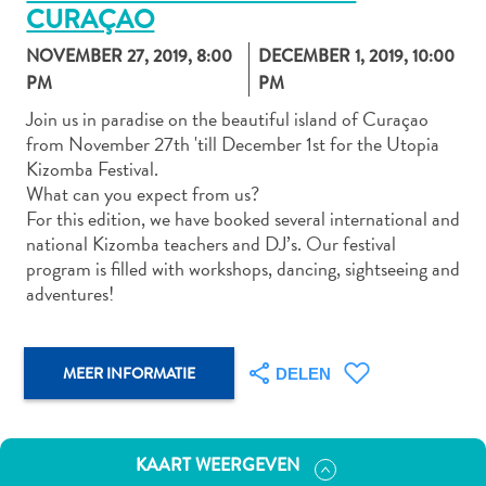
CURAÇAO
NOVEMBER 27, 2019, 8:00
DECEMBER 1, 2019, 10:00
PM
PM
Autoverhuur
Bezienswaardigheden
Join us in paradise on the beautiful island of Curaçao
from November 27th 'till December 1st for the Utopia
Diversen
Kizomba Festival.
Duik-
What can you expect from us?
en
For this edition, we have booked several international and
snorkelplekken
national Kizomba teachers and DJ’s. Our festival
Duikoperators
program is filled with workshops, dancing, sightseeing and
Eten
adventures!
en
drinken
Kunst
MEER INFORMATIE
DELEN
en
cultuur
Landactiviteiten
KAART WEERGEVEN
Musea