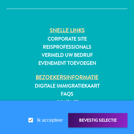
All-
SNELLE LINKS
inclusive
CORPORATE SITE
Appartementen
REISPROFESSIONALS
Hotels
VERMELD UW BEDRIJF
en
EVENEMENT TOEVOEGEN
Resorts
Vakantiewoningen
BEZOEKERSINFORMATIE
Plan
DIGITALE IMMIGRATIEKAART
je
FAQS
bezoek
CONTACT
EVENEMENTEN
ONLINE BROCHURE
BEVESTIG SELECTIE
Ik accepteer
OVER DEZE WEBSITE