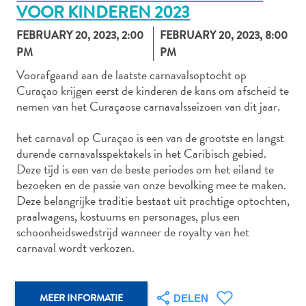
VOOR KINDEREN 2023
FEBRUARY 20, 2023, 2:00
FEBRUARY 20, 2023, 8:00
PM
PM
Autoverhuur
Bezienswaardigheden
Voorafgaand aan de laatste carnavalsoptocht op
Curaçao krijgen eerst de kinderen de kans om afscheid te
Diversen
nemen van het Curaçaose carnavalsseizoen van dit jaar.
Duik-
en
het carnaval op Curaçao is een van de grootste en langst
snorkelplekken
durende carnavalsspektakels in het Caribisch gebied.
Duikoperators
Deze tijd is een van de beste periodes om het eiland te
Eten
bezoeken en de passie van onze bevolking mee te maken.
en
Deze belangrijke traditie bestaat uit prachtige optochten,
drinken
praalwagens, kostuums en personages, plus een
Kunst
schoonheidswedstrijd wanneer de royalty van het
en
carnaval wordt verkozen.
cultuur
Landactiviteiten
Musea
MEER INFORMATIE
DELEN