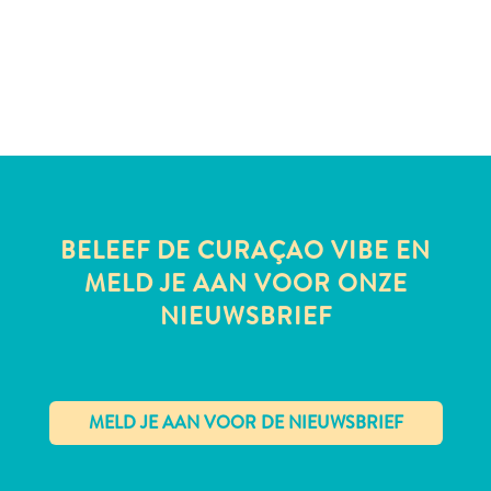
te
verblijven
BELEEF DE CURAÇAO VIBE EN
MELD JE AAN VOOR ONZE
NIEUWSBRIEF
✕