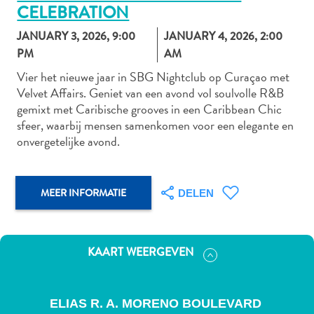
CELEBRATION
JANUARY 3, 2026
,
9:00
JANUARY 4, 2026
,
2:00
PM
AM
Autoverhuur
Bezienswaardigheden
Vier het nieuwe jaar in SBG Nightclub op Curaçao met
Velvet Affairs. Geniet van een avond vol soulvolle R&B
Diversen
gemixt met Caribische grooves in een Caribbean Chic
Duik-
sfeer, waarbij mensen samenkomen voor een elegante en
en
onvergetelijke avond.
snorkelplekken
Duikoperators
Eten
MEER INFORMATIE
DELEN
en
drinken
Kunst
en
KAART WEERGEVEN
cultuur
Landactiviteiten
Musea
ELIAS R. A. MORENO BOULEVARD