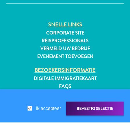
SNELLE LINKS
All-
CORPORATE SITE
inclusive
REISPROFESSIONALS
Appartementen
Hotels
VERMELD UW BEDRIJF
en
EVENEMENT TOEVOEGEN
Resorts
BEZOEKERSINFORMATIE
Vakantiewoningen
Plan
DIGITALE IMMIGRATIEKAART
je
FAQS
bezoek
CONTACT
EVENEMENTEN
BEVESTIG SELECTIE
Ik accepteer
ONLINE BROCHURE
OVER DEZE WEBSITE