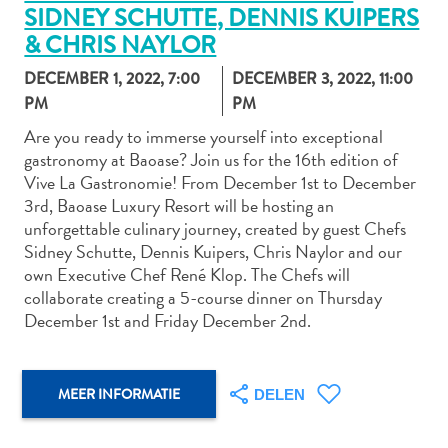
SIDNEY SCHUTTE, DENNIS KUIPERS
& CHRIS NAYLOR
DECEMBER 1, 2022, 7:00
DECEMBER 3, 2022, 11:00
Autoverhuur
PM
PM
Bezienswaardigheden
Diversen
Are you ready to immerse yourself into exceptional
Duik-
gastronomy at Baoase? Join us for the 16th edition of
Vive La Gastronomie! From December 1st to December
en
3rd, Baoase Luxury Resort will be hosting an
snorkelplekken
unforgettable culinary journey, created by guest Chefs
Duikoperators
Sidney Schutte, Dennis Kuipers, Chris Naylor and our
Eten
own Executive Chef René Klop. The Chefs will
en
collaborate creating a 5-course dinner on Thursday
drinken
December 1st and Friday December 2nd.
Kunst
en
cultuur
MEER INFORMATIE
DELEN
Landactiviteiten
Musea