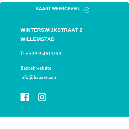
Nachtleven
KAART WEERGEVEN
en
entertainment
Natuur
WINTERSWIJKSTRAAT 2
en
parken
WILLEMSTAD
Sauna
en
T:
+599 9 461 1799
wellness
Sport
Bezoek website
en
info@baoase.com
golf
Stranden
Taxidiensten
Tours
Wateractiviteiten
Winkelgebieden
Waar