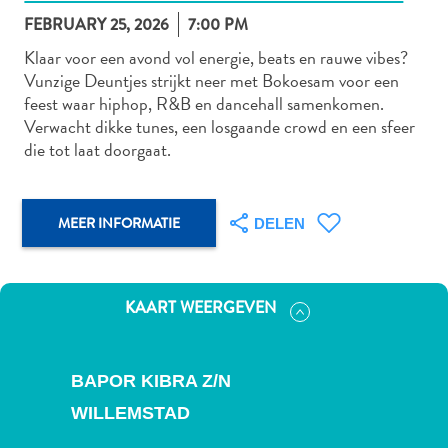
FEBRUARY 25, 2026
7:00 PM
Klaar voor een avond vol energie, beats en rauwe vibes?
Vunzige Deuntjes strijkt neer met Bokoesam voor een
Autoverhuur
feest waar hiphop, R&B en dancehall samenkomen.
Bezienswaardigheden
Verwacht dikke tunes, een losgaande crowd en een sfeer
Diversen
die tot laat doorgaat.
Duik-
en
snorkelplekken
MEER INFORMATIE
DELEN
Duikoperators
Eten
en
drinken
KAART WEERGEVEN
Kunst
en
cultuur
BAPOR KIBRA Z/N
Landactiviteiten
WILLEMSTAD
Musea