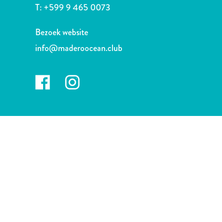
Nachtleven
T:
+599 9 465 0073
en
entertainment
Bezoek website
Natuur
info@maderoocean.club
en
parken
Sauna
en
wellness
Sport
en
golf
Stranden
Taxidiensten
Tours
Wateractiviteiten
Winkelgebieden
Waar