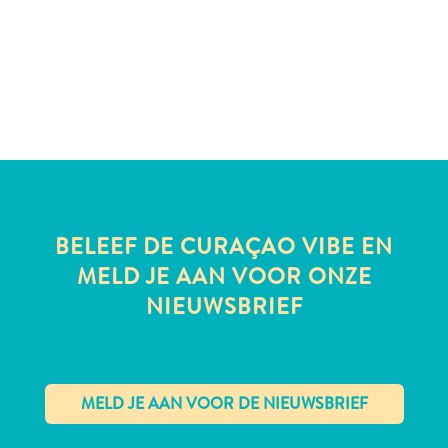
te
verblijven
BELEEF DE CURAÇAO VIBE EN
MELD JE AAN VOOR ONZE
NIEUWSBRIEF
✕