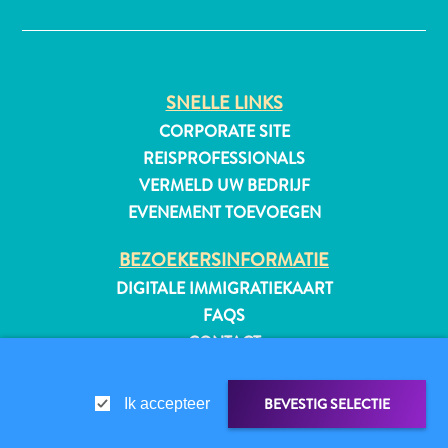
All-
SNELLE LINKS
inclusive
CORPORATE SITE
Appartementen
REISPROFESSIONALS
Hotels
VERMELD UW BEDRIJF
en
EVENEMENT TOEVOEGEN
Resorts
Vakantiewoningen
BEZOEKERSINFORMATIE
Plan
DIGITALE IMMIGRATIEKAART
je
FAQS
bezoek
CONTACT
EVENEMENTEN
ONLINE BROCHURE
BEVESTIG SELECTIE
Ik accepteer
OVER DEZE WEBSITE