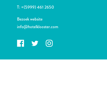
Nachtleven
T:
+(5999) 461 2650
en
entertainment
Bezoek website
Natuur
en
info@hotelklooster.com
parken
Sauna
en
wellness
Sport
en
golf
Stranden
Taxidiensten
Tours
Wateractiviteiten
Winkelgebieden
Waar