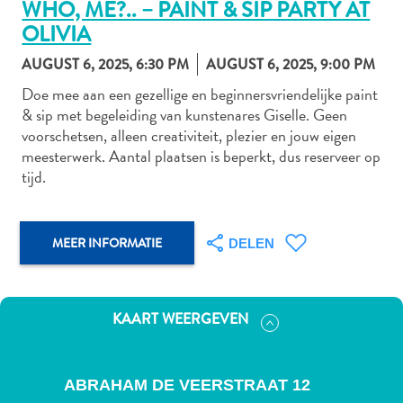
WHO, ME?.. – PAINT & SIP PARTY AT
OLIVIA
AUGUST 6, 2025, 6:30 PM
AUGUST 6, 2025, 9:00 PM
Autoverhuur
Doe mee aan een gezellige en beginnersvriendelijke paint
Bezienswaardigheden
& sip met begeleiding van kunstenares Giselle. Geen
Diversen
voorschetsen, alleen creativiteit, plezier en jouw eigen
Duik-
meesterwerk. Aantal plaatsen is beperkt, dus reserveer op
en
tijd.
snorkelplekken
Duikoperators
Eten
MEER INFORMATIE
DELEN
en
drinken
Kunst
KAART WEERGEVEN
en
cultuur
Landactiviteiten
ABRAHAM DE VEERSTRAAT 12
Musea