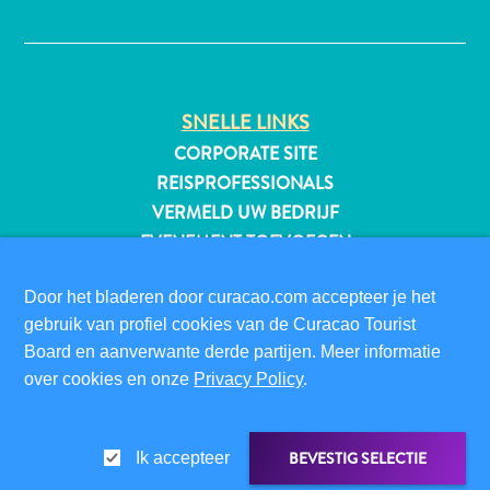
✕
All-
SNELLE LINKS
inclusive
CORPORATE SITE
Appartementen
Hotels
REISPROFESSIONALS
en
VERMELD UW BEDRIJF
Resorts
EVENEMENT TOEVOEGEN
Vakantiewoningen
Plan
BEZOEKERSINFORMATIE
Door het bladeren door curacao.com accepteer je het
je
DIGITALE IMMIGRATIEKAART
gebruik van profiel cookies van de Curacao Tourist
bezoek
Board en aanverwante derde partijen. Meer informatie
FAQS
over cookies en onze
Privacy Policy
.
CONTACT
EVENEMENTEN
ONLINE BROCHURE
BEVESTIG SELECTIE
Ik accepteer