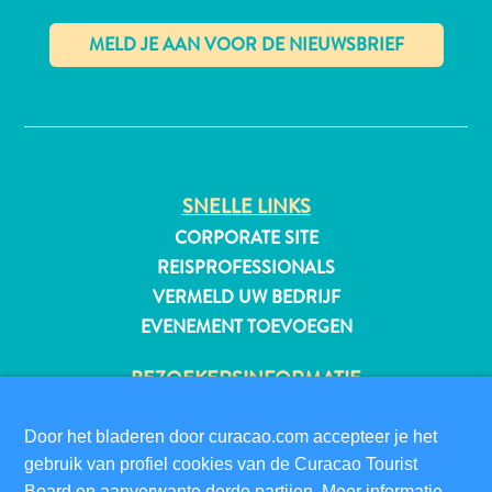
✕
All-
inclusive
Appartementen
Hotels
SNELLE LINKS
en
CORPORATE SITE
Resorts
Vakantiewoningen
REISPROFESSIONALS
Plan
VERMELD UW BEDRIJF
je
EVENEMENT TOEVOEGEN
bezoek
BEZOEKERSINFORMATIE
DIGITALE IMMIGRATIEKAART
Door het bladeren door curacao.com accepteer je het
FAQS
gebruik van profiel cookies van de Curacao Tourist
CONTACT
Board en aanverwante derde partijen. Meer informatie