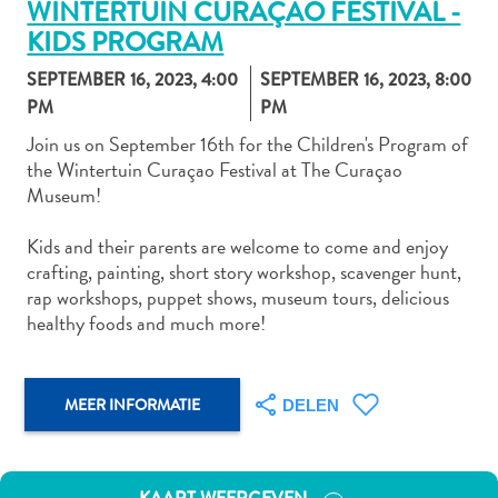
WINTERTUIN CURAÇAO FESTIVAL -
KIDS PROGRAM
SEPTEMBER 16, 2023, 4:00
SEPTEMBER 16, 2023, 8:00
Autoverhuur
PM
PM
Bezienswaardigheden
Join us on September 16th for the Children's Program of
Diversen
the Wintertuin Curaçao Festival at The Curaçao
Duik-
Museum!
en
snorkelplekken
Kids and their parents are welcome to come and enjoy
Duikoperators
crafting, painting, short story workshop, scavenger hunt,
Eten
rap workshops, puppet shows, museum tours, delicious
en
healthy foods and much more!
drinken
Kunst
en
MEER INFORMATIE
DELEN
cultuur
Landactiviteiten
Musea