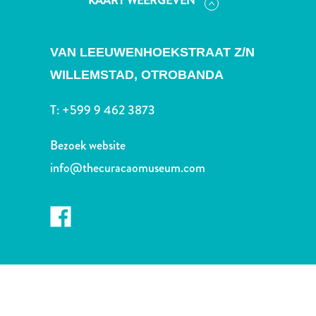
KAART WEERGEVEN
Nachtleven
en
entertainment
VAN LEEUWENHOEKSTRAAT Z/N
Natuur
WILLEMSTAD,
OTROBANDA
en
parken
T:
+599 9 462 3873
Sauna
en
Bezoek website
wellness
Sport
info@thecuracaomuseum.com
en
golf
Stranden
Taxidiensten
Tours
Wateractiviteiten
Winkelgebieden
Waar