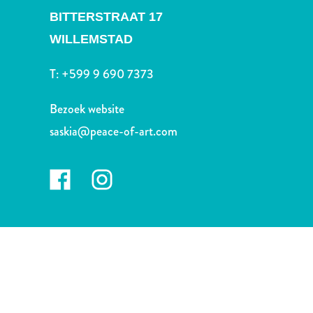
Nachtleven
BITTERSTRAAT 17
en
WILLEMSTAD
entertainment
Natuur
T:
+599 9 690 7373
en
parken
Bezoek website
Sauna
en
saskia@peace-of-art.com
wellness
Sport
en
golf
Stranden
Taxidiensten
Tours
Wateractiviteiten
Winkelgebieden
Waar