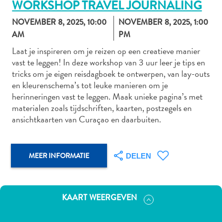
WORKSHOP TRAVEL JOURNALING
NOVEMBER 8, 2025, 10:00
NOVEMBER 8, 2025, 1:00
AM
PM
Autoverhuur
Laat je inspireren om je reizen op een creatieve manier
Bezienswaardigheden
vast te leggen! In deze workshop van 3 uur leer je tips en
Diversen
tricks om je eigen reisdagboek te ontwerpen, van lay-outs
Duik-
en kleurenschema’s tot leuke manieren om je
en
herinneringen vast te leggen. Maak unieke pagina’s met
snorkelplekken
materialen zoals tijdschriften, kaarten, postzegels en
Duikoperators
ansichtkaarten van Curaçao en daarbuiten.
Eten
en
drinken
MEER INFORMATIE
DELEN
Kunst
en
cultuur
KAART WEERGEVEN
Landactiviteiten
Musea