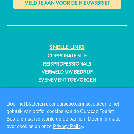
✕
All-
inclusive
Appartementen
SNELLE LINKS
Hotels
CORPORATE SITE
en
REISPROFESSIONALS
Resorts
VERMELD UW BEDRIJF
Vakantiewoningen
Plan
EVENEMENT TOEVOEGEN
je
BEZOEKERSINFORMATIE
bezoek
DIGITALE IMMIGRATIEKAART
Door het bladeren door curacao.com accepteer je het
FAQS
gebruik van profiel cookies van de Curacao Tourist
CONTACT
Board en aanverwante derde partijen. Meer informatie
EVENEMENTEN
over cookies en onze
Privacy Policy
.