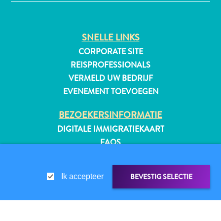
SNELLE LINKS
All-
CORPORATE SITE
inclusive
REISPROFESSIONALS
Appartementen
VERMELD UW BEDRIJF
Hotels
EVENEMENT TOEVOEGEN
en
Resorts
BEZOEKERSINFORMATIE
Vakantiewoningen
DIGITALE IMMIGRATIEKAART
Plan
FAQS
je
CONTACT
bezoek
EVENEMENTEN
BEVESTIG SELECTIE
Ik accepteer
ONLINE BROCHURE
OVER DEZE WEBSITE
PRIVACYBELEID