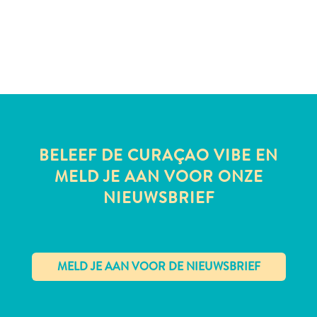
te
verblijven
BELEEF DE CURAÇAO VIBE EN
MELD JE AAN VOOR ONZE
NIEUWSBRIEF
✕