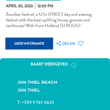
APRIL 30, 2023
12:00 PM
Zanzibar festival, a 12 hr (FREE!) day and evening
festival with the best uplifting house, grooves and
Autoverhuur
techhouse! With from Holland DJ ROOG!
Bezienswaardigheden
Diversen
Duik-
MEER INFORMATIE
DELEN
en
snorkelplekken
Duikoperators
Eten
KAART WEERGEVEN
en
drinken
Kunst
JAN THIEL BEACH
en
JAN THIEL
cultuur
Landactiviteiten
T:
+599 9 747 0633
Musea