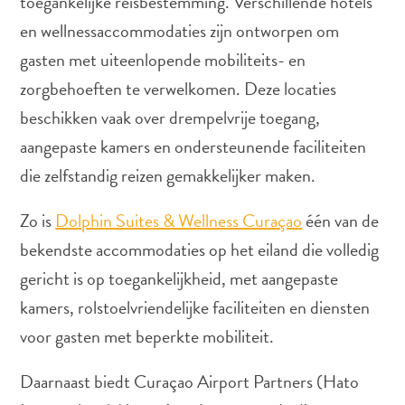
toegankelijke reisbestemming. Verschillende hotels
en wellnessaccommodaties zijn ontworpen om
gasten met uiteenlopende mobiliteits- en
Autoverhuur
zorgbehoeften te verwelkomen. Deze locaties
Bezienswaardigheden
beschikken vaak over drempelvrije toegang,
Diversen
Duik-
aangepaste kamers en ondersteunende faciliteiten
en
die zelfstandig reizen gemakkelijker maken.
snorkelplekken
Duikoperators
Zo is
Dolphin Suites & Wellness Curaçao
één van de
Eten
bekendste accommodaties op het eiland die volledig
en
gericht is op toegankelijkheid, met aangepaste
drinken
Kunst
kamers, rolstoelvriendelijke faciliteiten en diensten
en
voor gasten met beperkte mobiliteit.
cultuur
Landactiviteiten
Daarnaast biedt Curaçao Airport Partners (Hato
Musea