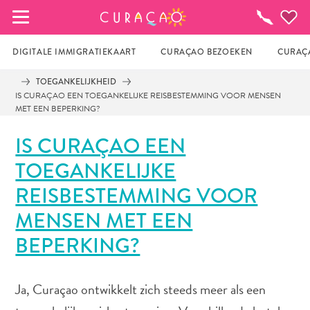
MIJN FAVORIETEN
Activiteiten
DIGITALE IMMIGRATIEKAART
CURAÇAO BEZOEKEN
CURAÇA
TOEGANKELIJKHEID
IS CURAÇAO EEN TOEGANKELIJKE REISBESTEMMING VOOR MENSEN
Zo te zien heb je nog geen favoriete 
MET EEN BEPERKING?
plekken opgeslagen.
IS CURAÇAO EEN
TOEGANKELIJKE
Wanneer je iets op wil slaan om later nog eens te 
REISBESTEMMING VOOR
bekijken, klik op het  
MENSEN MET EEN
BEPERKING?
Ja, Curaçao ontwikkelt zich steeds meer als een