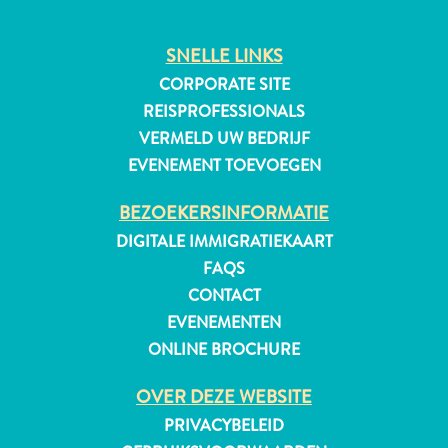
Naar
Curaçao
SNELLE LINKS
Curaçao
CORPORATE SITE
Reis
REISPROFESSIONALS
Apps
VERMELD UW BEDRIJF
Reisplannen
EVENEMENT TOEVOEGEN
Evenementen
Romantiek
BEZOEKERSINFORMATIE
&
DIGITALE IMMIGRATIEKAART
Bruiloften
FAQS
Vergaderingen
CONTACT
&
EVENEMENTEN
Conferenties
ONLINE BROCHURE
Reizen
naar
OVER DEZE WEBSITE
Curaçao
PRIVACYBELEID
Lokaal