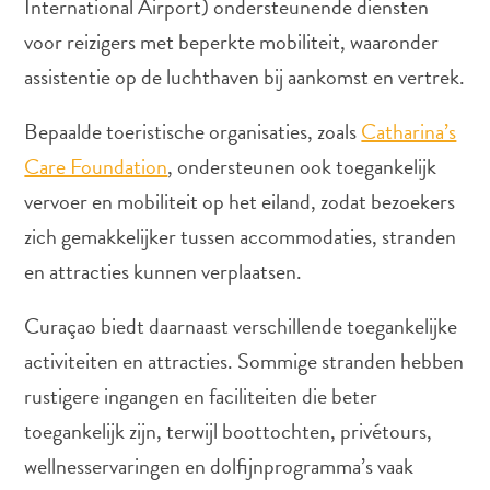
International Airport) ondersteunende diensten
Nachtleven
en
voor reizigers met beperkte mobiliteit, waaronder
entertainment
assistentie op de luchthaven bij aankomst en vertrek.
Natuur
en
Bepaalde toeristische organisaties, zoals
Catharina’s
parken
Care Foundation
, ondersteunen ook toegankelijk
Sauna
vervoer en mobiliteit op het eiland, zodat bezoekers
en
wellness
zich gemakkelijker tussen accommodaties, stranden
Sport
en attracties kunnen verplaatsen.
en
golf
Curaçao biedt daarnaast verschillende toegankelijke
Stranden
activiteiten en attracties. Sommige stranden hebben
Taxidiensten
rustigere ingangen en faciliteiten die beter
Tours
Wateractiviteiten
toegankelijk zijn, terwijl boottochten, privétours,
Winkelgebieden
wellnesservaringen en dolfijnprogramma’s vaak
Waar