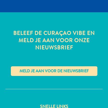
All-
inclusive
BELEEF DE CURAÇAO VIBE EN
Appartementen
MELD JE AAN VOOR ONZE
Hotels
en
NIEUWSBRIEF
Resorts
Vakantiewoningen
Plan
je
bezoek
✕
SNELLE LINKS