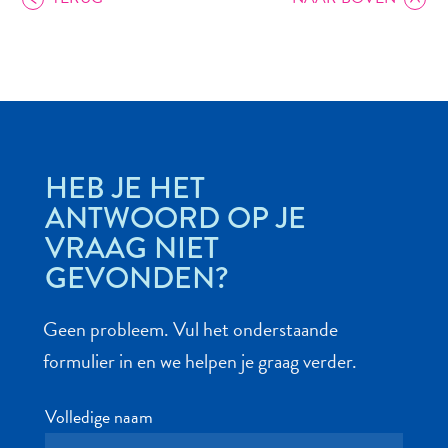
Autoverhuur
Bezienswaardigheden
Diversen
Duik-
HEB JE HET
en
snorkelplekken
ANTWOORD OP JE
Duikoperators
VRAAG NIET
Eten
GEVONDEN?
en
drinken
Geen probleem. Vul het onderstaande
Kunst
en
formulier in en we helpen je graag verder.
cultuur
Landactiviteiten
Volledige naam
Musea