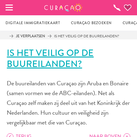
MIJN FAVORIETEN
Activiteiten
DIGITALE IMMIGRATIEKAART
CURAÇAO BEZOEKEN
CURAÇA
JE VERPLAATSEN
IS HET VEILIG OP DE BUUREILANDEN?
Zo te zien heb je nog geen favoriete 
IS HET VEILIG OP DE
plekken opgeslagen.
BUUREILANDEN?
Wanneer je iets op wil slaan om later nog eens te 
De buureilanden van Curaçao zijn Aruba en Bonaire
bekijken, klik op het  
(samen vormen we de ABC-eilanden). Net als
Curaçao zelf maken zij deel uit van het Koninkrijk der
Nederlanden. Hun cultuur en veiligheid zijn
vergelijkbaar met die van Curaçao.
TERUG
NAAR BOVEN