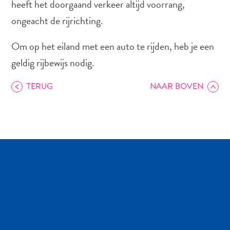
heeft het doorgaand verkeer altijd voorrang,
ongeacht de rijrichting.
Autoverhuur
Om op het eiland met een auto te rijden, heb je een
Bezienswaardigheden
geldig rijbewijs nodig.
Diversen
Duik-
TERUG
NAAR BOVEN
en
snorkelplekken
Duikoperators
Eten
en
drinken
Kunst
en
cultuur
Landactiviteiten
Musea