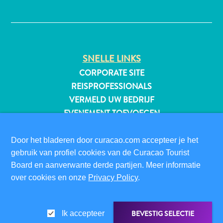
✕
All-
SNELLE LINKS
inclusive
Appartementen
CORPORATE SITE
Hotels
REISPROFESSIONALS
en
VERMELD UW BEDRIJF
Resorts
EVENEMENT TOEVOEGEN
Vakantiewoningen
Plan
BEZOEKERSINFORMATIE
Door het bladeren door curacao.com accepteer je het
je
DIGITALE IMMIGRATIEKAART
gebruik van profiel cookies van de Curacao Tourist
bezoek
FAQS
Board en aanverwante derde partijen. Meer informatie
CONTACT
over cookies en onze
Privacy Policy
.
EVENEMENTEN
ONLINE BROCHURE
BEVESTIG SELECTIE
Ik accepteer