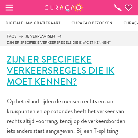
MIJN FAVORIETEN
Activiteiten
DIGITALE IMMIGRATIEKAART
CURAÇAO BEZOEKEN
CURAÇA
FAQS
JE VERPLAATSEN
ZIJN ER SPECIFIEKE VERKEERSREGELS DIE IK MOET KENNEN?
Zo te zien heb je nog geen favoriete 
plekken opgeslagen.
ZIJN ER SPECIFIEKE
VERKEERSREGELS DIE IK
Wanneer je iets op wil slaan om later nog eens te 
MOET KENNEN?
bekijken, klik op het  
Op het eiland rijden de mensen rechts en aan
kruispunten en op rotondes heeft het verkeer van
rechts altijd voorrang, tenzij op de verkeersborden
iets anders staat aangegeven. Bij een T-splitsing