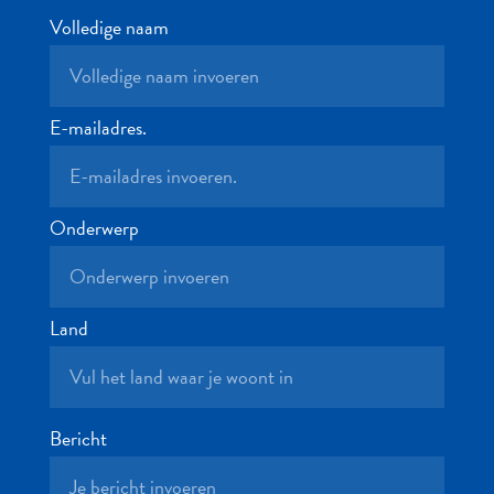
Nachtleven
Volledige naam
en
entertainment
Natuur
en
E-mailadres.
parken
Sauna
en
Onderwerp
wellness
Sport
en
golf
Land
Stranden
Taxidiensten
Tours
Wateractiviteiten
Bericht
Winkelgebieden
Waar