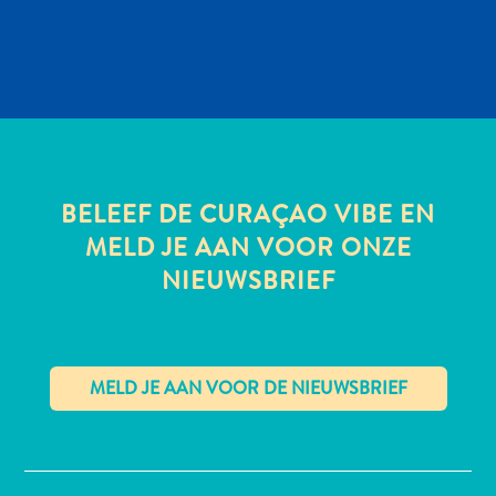
All-
inclusive
Appartementen
Hotels
BELEEF DE CURAÇAO VIBE EN
en
Resorts
MELD JE AAN VOOR ONZE
Vakantiewoningen
NIEUWSBRIEF
Plan
je
bezoek
✕