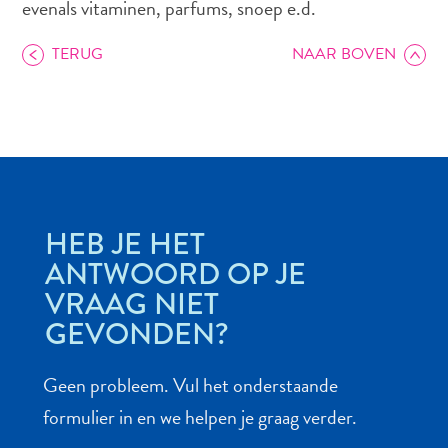
evenals vitaminen, parfums, snoep e.d.
TERUG
NAAR BOVEN
Autoverhuur
Bezienswaardigheden
Diversen
Duik-
en
snorkelplekken
Duikoperators
HEB JE HET
Eten
ANTWOORD OP JE
en
VRAAG NIET
drinken
GEVONDEN?
Kunst
en
cultuur
Geen probleem. Vul het onderstaande
Landactiviteiten
formulier in en we helpen je graag verder.
Musea