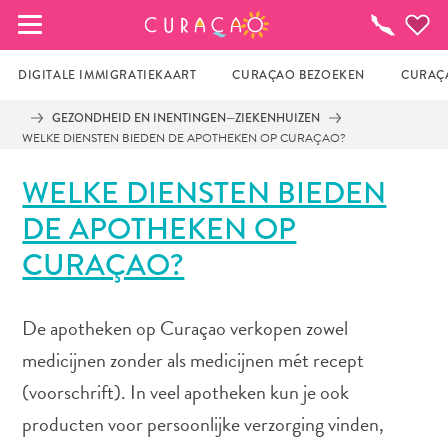
MIJN FAVORIETEN
Activiteiten
DIGITALE IMMIGRATIEKAART
CURAÇAO BEZOEKEN
CURAÇA
GEZONDHEID EN INENTINGEN—ZIEKENHUIZEN
WELKE DIENSTEN BIEDEN DE APOTHEKEN OP CURAÇAO?
Zo te zien heb je nog geen favoriete 
plekken opgeslagen.
WELKE DIENSTEN BIEDEN
DE APOTHEKEN OP
Wanneer je iets op wil slaan om later nog eens te 
CURAÇAO?
bekijken, klik op het  
De apotheken op Curaçao verkopen zowel
medicijnen zonder als medicijnen mét recept
(voorschrift). In veel apotheken kun je ook
producten voor persoonlijke verzorging vinden,