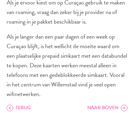
Als je ervoor kiest om op Curaçao gebruik te maken
van roaming, vraag dan zeker bij je provider na of
roaming in je pakket beschikbaar is.
Autoverhuur
Bezienswaardigheden
Als je langer dan een paar dagen of een week op
Diversen
Curaçao blijft, is het wellicht de moeite waard om
Duik-
en
een plaatselijke prepaid simkaart met een databundel
snorkelplekken
te kopen. Deze kaarten werken meestal alleen in
Duikoperators
telefoons met een gedeblokkeerde simkaart. Vooral
Eten
in het centrum van Willemstad vind je veel open
en
drinken
wifinetwerken.
Kunst
en
TERUG
NAAR BOVEN
cultuur
Landactiviteiten
Musea