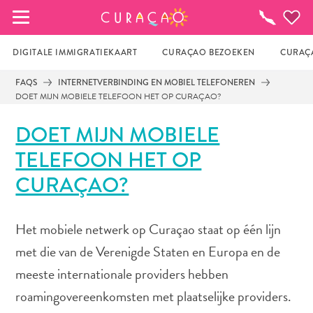
MIJN FAVORIETEN
Activiteiten
DIGITALE IMMIGRATIEKAART
CURAÇAO BEZOEKEN
CURAÇA
FAQS
INTERNETVERBINDING EN MOBIEL TELEFONEREN
DOET MIJN MOBIELE TELEFOON HET OP CURAÇAO?
Zo te zien heb je nog geen favoriete 
plekken opgeslagen.
DOET MIJN MOBIELE
TELEFOON HET OP
Wanneer je iets op wil slaan om later nog eens te 
CURAÇAO?
bekijken, klik op het  
Het mobiele netwerk op Curaçao staat op één lijn
met die van de Verenigde Staten en Europa en de
meeste internationale providers hebben
roamingovereenkomsten met plaatselijke providers.