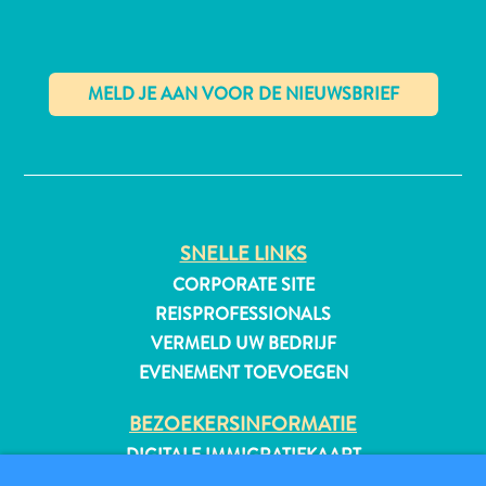
All-
inclusive
✕
Appartementen
Hotels
en
Resorts
SNELLE LINKS
Vakantiewoningen
CORPORATE SITE
Plan
REISPROFESSIONALS
je
VERMELD UW BEDRIJF
bezoek
EVENEMENT TOEVOEGEN
BEZOEKERSINFORMATIE
DIGITALE IMMIGRATIEKAART
FAQS