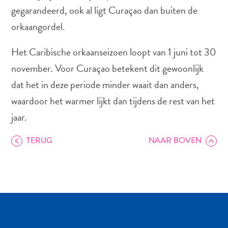
gegarandeerd, ook al ligt Curaçao dan buiten de
orkaangordel.
Autoverhuur
Het Caribische orkaanseizoen loopt van 1 juni tot 30
Bezienswaardigheden
november. Voor Curaçao betekent dit gewoonlijk
Diversen
Duik-
dat het in deze periode minder waait dan anders,
en
waardoor het warmer lijkt dan tijdens de rest van het
snorkelplekken
jaar.
Duikoperators
Eten
TERUG
NAAR BOVEN
en
drinken
Kunst
en
cultuur
Landactiviteiten
Musea