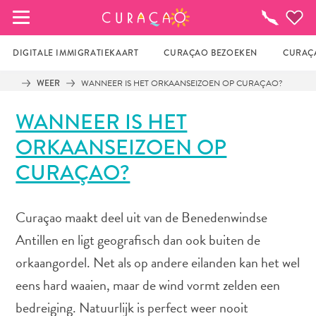
MIJN FAVORIETEN
Activiteiten
DIGITALE IMMIGRATIEKAART
CURAÇAO BEZOEKEN
CURAÇA
WEER
WANNEER IS HET ORKAANSEIZOEN OP CURAÇAO?
Zo te zien heb je nog geen favoriete 
WANNEER IS HET
plekken opgeslagen.
ORKAANSEIZOEN OP
CURAÇAO?
Wanneer je iets op wil slaan om later nog eens te 
bekijken, klik op het  
Curaçao maakt deel uit van de Benedenwindse
Antillen en ligt geografisch dan ook buiten de
orkaangordel. Net als op andere eilanden kan het wel
eens hard waaien, maar de wind vormt zelden een
bedreiging. Natuurlijk is perfect weer nooit