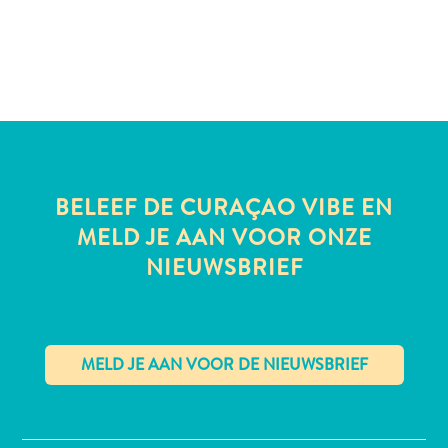
te
verblijven
BELEEF DE CURAÇAO VIBE EN
MELD JE AAN VOOR ONZE
NIEUWSBRIEF
✕