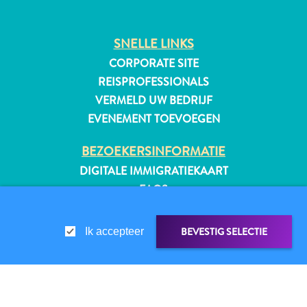
SNELLE LINKS
CORPORATE SITE
All-
inclusive
REISPROFESSIONALS
Appartementen
VERMELD UW BEDRIJF
Hotels
EVENEMENT TOEVOEGEN
en
Resorts
BEZOEKERSINFORMATIE
Vakantiewoningen
DIGITALE IMMIGRATIEKAART
Plan
FAQS
je
CONTACT
bezoek
EVENEMENTEN
BEVESTIG SELECTIE
Ik accepteer
ONLINE BROCHURE
OVER DEZE WEBSITE
PRIVACYBELEID
LINK DELEN
DELEN OP