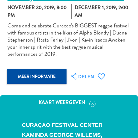
NOVEMBER 30, 2019, 8:00
DECEMBER 1, 2019, 2:00
PM
AM
Come and celebrate Curacao's BIGGEST reggae festival
Autoverhuur
with famous artists in the likes of Alpha Blondy | Duane
Bezienswaardigheden
Stephenson | Rasta Farley | J'von | Kevin Isaacs Awaken
Diversen
your inner spirit with the best reggae musical
Duik-
performances of 2019.
en
snorkelplekken
Duikoperators
MEER INFORMATIE
DELEN
Eten
en
drinken
Kunst
KAART WEERGEVEN
en
cultuur
Landactiviteiten
CURAÇAO FESTIVAL CENTER
Musea
KAMINDA GEORGE WILLEMS,