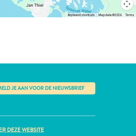
Keyboard shortcuts
Map data ©2026
Terms
✕
R DEZE WEBSITE