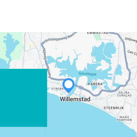
WHATSAPP
FACEBOOK
X
LINK KOPIËREN
E-MAIL