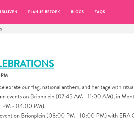
RBLIJVEN
PLAN JE BEZOEK
BLOGS
FAQS
S
LEBRATIONS
0 PM
elebrate our flag, national anthem, and heritage with ritua
olemn events on Brionplein (07:45 AM - 11:00 AM), in Mon
00 PM - 04:00 PM).
cal event on Brionplein (08:00 PM - 10:00 PM) with ERA
en, klik op het