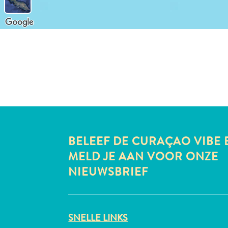
BELEEF DE CURAÇAO VIBE 
MELD JE AAN VOOR ONZE
NIEUWSBRIEF
SNELLE LINKS