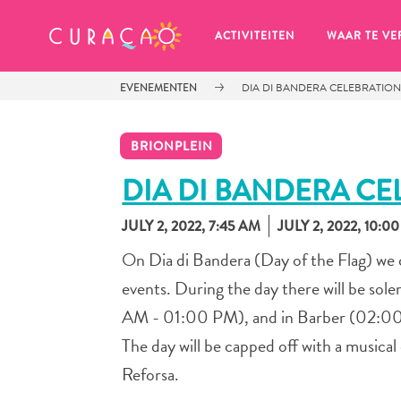
MIJN FAVORIETEN
ACTIVITEITEN
WAAR TE VE
EVENEMENTEN
DIA DI BANDERA CELEBRATION
BRIONPLEIN
DIA DI BANDERA CE
JULY 2, 2022, 7:45 AM
JULY 2, 2022, 10:0
Zo te zien heb je nog geen 
favoriete plekken opgeslagen.
On Dia di Bandera (Day of the Flag) we c
events. During the day there will be s
AM - 01:00 PM), and in Barber (02:
The day will be capped off with a musi
Wanneer je iets op wil slaan om later nog eens te bekijk
Reforsa.