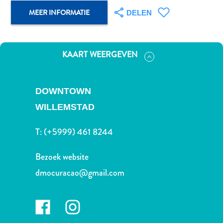
Nachtleven
MEER INFORMATIE
DELEN
en
entertainment
Natuur
en
KAART WEERGEVEN
parken
Sauna
en
DOWNTOWN
wellness
WILLEMSTAD
Sport
en
T:
(+5999) 461 8244
golf
Stranden
Bezoek website
Taxidiensten
dmocuracao@gmail.com
Tours
Wateractiviteiten
Winkelgebieden
Waar