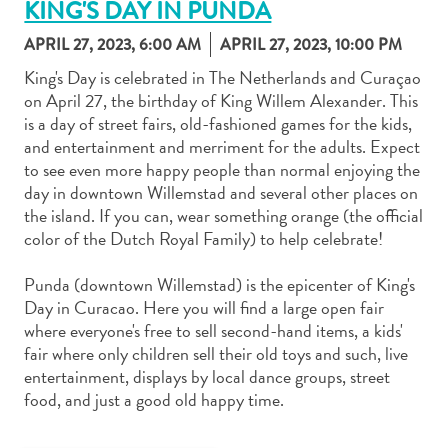
KING'S DAY IN PUNDA
APRIL 27, 2023, 6:00 AM
APRIL 27, 2023, 10:00 PM
King's Day is celebrated in The Netherlands and Curaçao
Autoverhuur
on April 27, the birthday of King Willem Alexander. This
Bezienswaardigheden
is a day of street fairs, old-fashioned games for the kids,
Diversen
and entertainment and merriment for the adults. Expect
Duik-
to see even more happy people than normal enjoying the
en
day in downtown Willemstad and several other places on
snorkelplekken
the island. If you can, wear something orange (the official
Duikoperators
color of the Dutch Royal Family) to help celebrate!
Eten
en
Punda (downtown Willemstad) is the epicenter of King's
Day in Curacao. Here you will find a large open fair
drinken
where everyone's free to sell second-hand items, a kids'
Kunst
fair where only children sell their old toys and such, live
en
entertainment, displays by local dance groups, street
cultuur
food, and just a good old happy time.
Landactiviteiten
Musea